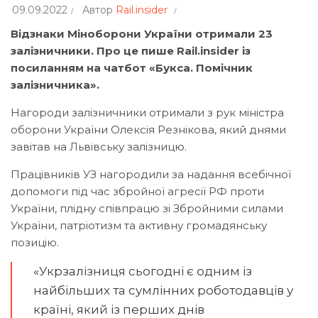
09.09.2022
Автор
Rail.insider
Відзнаки Міноборони України отримали 23
залізничники. Про це пише Rail.insider із
посиланням на чатбот «Букса. Помічник
залізничника».
Нагороди залізничники отримали з рук міністра
оборони України Олексія Резнікова, який днями
завітав на Львівську залізницю.
Працівників УЗ нагородили за надання всебічної
допомоги під час збройної агресії РФ проти
України, плідну співпрацю зі Збройними силами
України, патріотизм та активну громадянську
позицію.
«Укрзалізниця сьогодні є одним із
найбільших та сумлінних роботодавців у
країні, який із перших днів