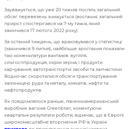
Зауважується, що уже 20 тижнів поспіль загальний
обсяг перевезень знижується (востаннє загальний
приріст спостерігався на 7-му тижні, який
закінчився 17 лютого 2022 року).
За останній тиждень, що враховувався у статистиці
(закінчився 9 липня), найбільше зростання показали
такі номенклатури вантажів: вугілля,
сільгосппродукція, окрім зерна, і продукти
харчування; автотранспортні засоби та запчастини.
Водночас скоротилися обсяги транспортування
залізницею руди та металу, хімікатів, нафти та
нафтопродуктів.
Як повідомлялося раніше, північноамериканській
виробник вагонів Greenbrier, коментуючи
квартальні результати роботи, відмічає, що в Європі
широкомасштабне вторгнення РФ в Україні
призвело
до призупинення значної частини