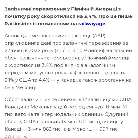
Залізничні перевезення у Північній Америці з
початку року скоротилися на 3,4%. Про це пише
Rail.insider із посиланням на
railwayage
.
Асоціація американських залізниць (AAR)
оприлюднила дані про залізничні перевезення за
27 тижнів 2022 року (з 1 січня по 9 липня). Загальний
обсяг залізничних перевезень у Північній Америці
скоротився на 3,4% порівняно з аналогічним
періодом минулого року: зафіксовано падіння на
3,1% у США та 4,4% — у Канаді, а також зростання на
1% у Мексиці.
Обсяг залізничних перевезень 12 залізницями США,
Канади та Мексики у цей період сягнув 18 млн 171
тис. вагонів та інтермодальних одиниць. Сукупний
обсяг у США становив 13 млн 310 тис. одиниць; у
Канаді — 3 млн 863 тис.; а в Мексиці — 997 тис.
одиниць.