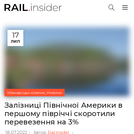
17
ЛИП
,
Міжнародні новини
Новини
Залізниці Північної Америки в
першому півріччі скоротили
перевезення на 3%
18.07.2022
Автор
Rail.insider