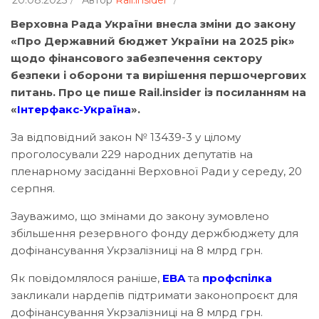
20.08.2025
Автор
Rail.insider
Верховна Рада України внесла зміни до закону
«Про Державний бюджет України на 2025 рік»
щодо фінансового забезпечення сектору
безпеки і оборони та вирішення першочергових
питань. Про це пише Rail.insider із посиланням на
«
Інтерфакс-Україна
».
За відповідний закон № 13439-3 у цілому
проголосували 229 народних депутатів на
пленарному засіданні Верховної Ради у середу, 20
серпня.
Зауважимо, що змінами до закону зумовлено
збільшення резервного фонду держбюджету для
дофінансування Укрзалізниці на 8 млрд грн.
Як повідомлялося раніше,
EBA
та
профспілка
закликали нардепів підтримати законопроєкт для
дофінансування Укрзалізниці на 8 млрд грн.