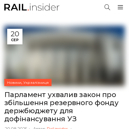
20
СЕР
,
Новини
Укрзалізниця
Парламент ухвалив закон про
збільшення резервного фонду
держбюджету для
дофінансування УЗ