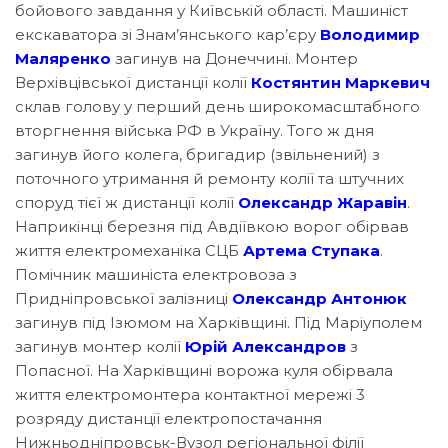
бойового завдання у Київській області. Машиніст
екскаватора зі Знам’янського кар’єру
Володимир
Маляренко
загинув на Донеччині. Монтер
Верхівцівської дистанції колії
Костянтин Маркевич
склав голову у перший день широкомасштабного
вторгнення війська РФ в Україну. Того ж дня
загинув його колега, бригадир (звільнений) з
поточного утримання й ремонту колії та штучних
споруд тієї ж дистанції колії
Олександр Жаравін
.
Наприкінці березня під Авдіївкою ворог обірвав
життя електромеханіка СЦБ
Артема Ступака
.
Помічник машиніста електровоза з
Придніпровської залізниці
Олександр Антонюк
загинув під Ізюмом на Харківщині. Під Маріуполем
загинув монтер колії
Юрій Александров
з
Попасної. На Харківщині ворожа куля обірвала
життя електромонтера контактної мережі 3
розряду дистанції електропостачання
Нижньодніпровськ-Вузол регіональної філії