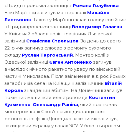
«Придніпровська залізниця»
Романа Голубенка
.
Біля Мар’їнки загинув монтер колії
Михайло
Лаптьонок
. Також у Мар’їнці склав голову колійник
з Придніпровської залізниці
Володимир Галаган
.
У Київській області поліг працівник Львівської
залізниці
Станіслав Стрельцов
. За день до свого
22-річчя загинув слюсар з ремонту рухомого
складу
Руслан Таргонський
. Монтер колії з
Одеської залізниці
Євген Антоненко
загинув
внаслідок нічного ракетного удару по військовій
частині Миколаєва. Після звільнення від російських
загарбників села на Київщині залізничник
Віталій
Король
знайдений вбитим. На Донеччині загинув
помічник машиніста електропоїзда
Костянтин
Кузьменко
.
Олександр Рапіна
, який працював
монтером колії Слов’янської дистанції колії
регіональної філії «Донецька залізниця» загинув,
захищаючи Україну у лавах ЗСУ. У бою з ворогом