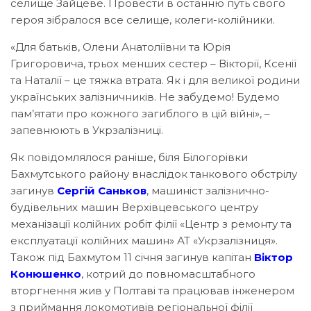
селище Зайцеве. Провести в останню путь свого
героя зібралося все селище, колеги-колійники.
«Для батьків, Олени Анатоліївни та Юрія
Григоровича, трьох менших сестер – Вікторії, Ксенії
та Наталії – це тяжка втрата. Як і для великої родини
українських залізничників. Не забудемо! Будемо
пам’ятати про кожного загиблого в цій війні», –
запевнюють в Укрзалізниці.
Як повідомлялося раніше, біля Білогорівки
Бахмутського району внаслідок танкового обстрілу
загинув
Сергій Саньков
, машиніст залізнично-
будівельних машин Верхівцевського центру
механізації колійних робіт філії «Центр з ремонту та
експлуатації колійних машин» АТ «Укрзалізниця».
Також під Бахмутом 11 січня загинув капітан
Віктор
Конюшенко
, котрий до повномасштабного
вторгнення жив у Полтаві та працював інженером
з приймання локомотивів регіональної філії