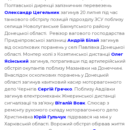
Полтавської дирекції залізничних перевезень
Олександр Цегельник
загинув 20 липня під час
танкового обстрілу позицій підрозділу ЗСУ поблизу
селища Новолуганське Бахмутського району
Донецької області. Ревізор вагового господарства
Придніпровської залізниці
Андрій Білай
загинув
від осколкових поранень у селі Павлівка Донецької
області. Монтер колії з Козятинської дистанції
Олег
Ясінський
загинув, потрапивши під артилерійський
обстріл окупантів поблизу Мазанівки на Донеччині.
Внаслідок осколкових поранень у Донецькій
області загинув квитковий касир моторвагонного
депо Чернігів
Сергій Гречко
. Поблизу Авдіївки
загинув електромеханік Жмеринської дистанції
сигналізації та зв’язку
Віталій Вовк
. Слюсар з
ремонту рухомого складу моторвагонного депо
Христинівка
Юрій Гульчук
підірвався на міні у
Харківській області. Ворожий обстріл обірвав життя