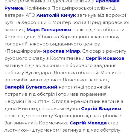
електромеханіка з Одеської залізниці
Ярослава
Румака
. Колійник з Придніпровської залізниці,
ветеран АТО
Анатолій Кичук
загинув від ворожої
кулі на Херсонщині. Монтер колії з Придніпровської
залізниці
Марк Гончаренко
поліг під час оборони
Херсонщини. У бою на Харківщині склав голову
головний інженер видавничого центру
«Придніпров’я»
Ярослав Міляр
. Слюсар з ремонту
рухомого складу з Костянтинівки
Сергій Козаков
загинув під час виконання бойового завдання
поблизу Вугледара (Донецька область). Машиніст
автомобільного крана з Донецької залізниці
Валерій Бугаєвський
наприкінці травня він
потрапив під обстріл і отримав поранення,
несумісні із життям. Оглядач-ремонтник вагонів з
депо Нижньодніпровськ-Вузол
Сергій Владико
поліг під час захисту Харківщини від загарбників.
Залізничник із Кременчука
Сергій Мехеда
став
льотчиком-штурманом і загинув під час обстрілу