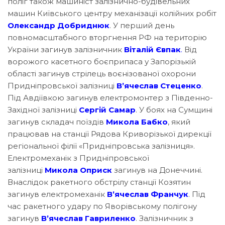
поліг також машиніст залізнично-будівельних
машин Київського центру механізації колійних робіт
Олександр Добриднюк
. У перший день
повномасштабного вторгнення РФ на територію
України загинув залізничник
Віталій Євпак
.
Від
ворожого касетного боєприпаса у Запорізькій
області загинув стрілець воєнізованої охорони
Придніпровської залізниці
В’ячеслав Стеценко
.
Під Авдіївкою загинув електромонтер з Південно-
Західної залізниці
Сергій Самар
. У боях на Сумщині
загинув складач поїздів
Микола Бабко
, який
працював на станції Рядова Криворізької дирекції
регіональної філії «Придніпровська залізниця».
Електромеханік з Придніпровської
залізниці
Микола
Оприск
загинув на Донеччині.
Внаслідок ракетного обстрілу станції Козятин
загинув електромеханік
В’ячеслав Франчук
. Під
час ракетного удару по Яворівському полігону
загинув
В’ячеслав Гавриленко
. Залізничник з