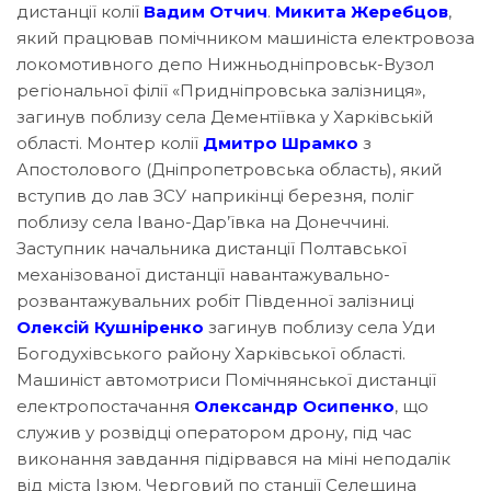
дистанції колії
Вадим Отчич
.
Микита Жеребцов
,
який працював помічником машиніста електровоза
локомотивного депо Нижньодніпровськ-Вузол
регіональної філії «Придніпровська залізниця»,
загинув поблизу села Дементіївка у Харківській
області. Монтер колії
Дмитро Шрамко
з
Апостолового (Дніпропетровська область), який
вступив до лав ЗСУ наприкінці березня, поліг
поблизу села Івано-Дар’ївка на Донеччині.
Заступник начальника дистанції Полтавської
механізованої дистанції навантажувально-
розвантажувальних робіт Південної залізниці
Олексій Кушніренко
загинув поблизу села Уди
Богодухівського району Харківської області.
Машиніст автомотриси Помічнянської дистанції
електропостачання
Олександр Осипенко
, що
служив у розвідці оператором дрону, під час
виконання завдання підірвався на міні неподалік
від міста Ізюм. Черговий по станції Селещина