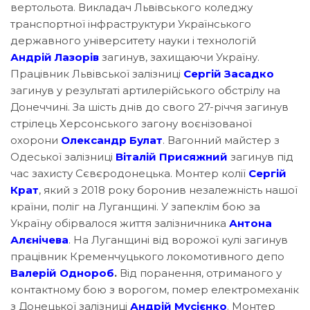
вертольота. Викладач Львівського коледжу
транспортної інфраструктури Українського
державного університету науки і технологій
Андрій Лазорів
загинув, захищаючи Україну.
Працівник Львівської залізниці
Сергій Засадко
загинув у результаті артилерійського обстрілу на
Донеччині. За шість днів до свого 27-річчя загинув
стрілець Херсонського загону воєнізованої
охорони
Олександр Булат
. Вагонний майстер з
Одеської залізниці
Віталій Присяжний
загинув під
час захисту Сєвєродонецька. Монтер колії
Сергій
Крат
, який з 2018 року боронив незалежність нашої
країни, поліг на Луганщині. У запеклім бою за
Україну обірвалося життя залізничника
Антона
Алєнічева
. На Луганщині від ворожої кулі загинув
працівник Кременчуцького локомотивного депо
Валерій Однороб
.
Від поранення, отриманого у
контактному бою з ворогом, помер електромеханік
з Донецької залізниці
Андрій Мусієнко
. Монтер