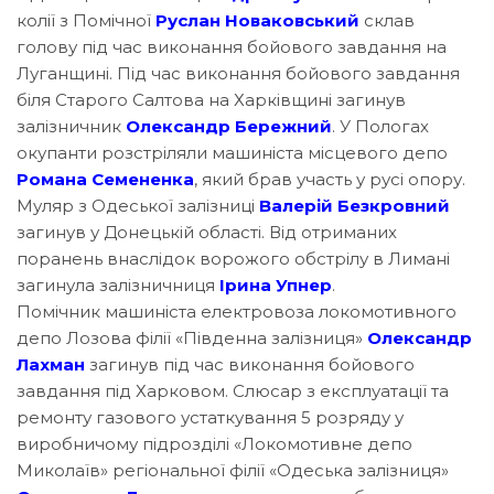
колії з Помічної
Руслан Новаковський
склав
голову під час виконання бойового завдання на
Луганщині. Під час виконання бойового завдання
біля Старого Салтова на Харківщині загинув
залізничник
Олександр Бережний
. У Пологах
окупанти розстріляли машиніста місцевого депо
Романа Семененка
, який брав участь у русі опору.
Муляр з Одеської залізниці
Валерій Безкровний
загинув у Донецькій області. Від отриманих
поранень внаслідок ворожого обстрілу в Лимані
загинула залізничниця
Ірина Упнер
.
Помічник машиніста електровоза локомотивного
депо Лозова філії «Південна залізниця»
Олександр
Лахман
загинув під час виконання бойового
завдання під Харковом. Слюсар з експлуатації та
ремонту газового устаткування 5 розряду у
виробничому підрозділі «Локомотивне депо
Миколаїв» регіональної філії «Одеська залізниця»