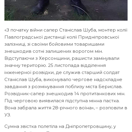
«З початку війни сапер Станіслав Шуба, монтер колії
Павлоградської дистанції колії Придніпровської
залізниці, зі своїми бойовими товаришами
знешкодив сотні залишених ворогом мін.
Відступаючи з Херсонщини, рашисти замінували
значну територію. 25 листопада відділення
інженерної розвідки, де служив старший солдат
Станіслав Шуба, виконувало чергове надскладне
завдання з розмінування поблизу міста Берислав.
Розвідник-сапер знешкодив 14 протитанкових мін.
Під черговою виявилася підступна мінна пастка.
Вона забрала життя 28-річного воїна», – розповіли в
УЗ.
Сумна звістка полетіла на Дніпропетровщину, у