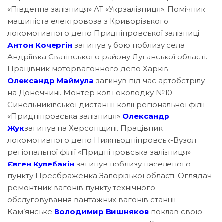
«Південна залізниця» АТ «Укрзалізниця». Помічник
машиніста електровоза з Криворізького
локомотивного депо Придніпровської залізниці
Антон Кочергін
загинув у бою поблизу села
Андріївка Сватівського району Луганської області.
Працівник моторвагонного депо Харків
Олександр Маймула
загинув під час артобстрілу
на Донеччині. Монтер колії околодку №10
Синельниківської дистанції колії регіональної філії
«Придніпровська залізниця»
Олександр
Жук
загинув на Херсонщині. Працівник
локомотивного депо Нижньодніпровськ-Вузол
регіональної філії «Придніпровська залізниця»
Євген Кулебакін
загинув поблизу населеного
пункту Преображенка Запорізької області. Оглядач-
ремонтник вагонів пункту технічного
обслуговування вантажних вагонів станції
Кам’янське
Володимир Вишняков
поклав свою