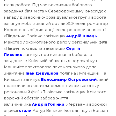
після роботи. Під час виконання бойового
завдання біля міста у Сєвєродонецьку, внаслідок
нападу диверсійно-розвідувальної групи ворога
загинув мобілізований до лав ЗСУ електромонтер
Коростенської дистанції електропостачання філії
«Південно-Західна залізниця»
Андрій Швець
.
Майстер локомотивного депо у регіональній філії
«Південно-Західна залізниця»
Сергій
Лисенко
загинув при виконанні бойового
завдання в Київській області від ворожої кулі.
Машиніст електровоза локомотивного депо
Знам’янка
Іван Дєдушков
поліг на Луганщині. На
Київщині загинув
Володимир Островський
, який
працював оглядачем-ремонтником вагонів у
регіональній філії «Львівська залізниця». Крім того,
ворожий обстріл забрав життя
залізничника
Андрія Голінки
. Жертвами ворожої
агресії
стали
Артур Венжик, Богдан Іщук і Богдан