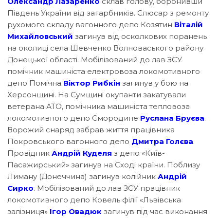
Олександр Лазаренко
склав голову, боронивши
Південь України від загарбників. Слюсар з ремонту
рухомого складу вагонного депо Козятин
Віталій
Михайловський
загинув від осколкових поранень
на околиці села Шевченко Волноваського району
Донецької області. Мобілізований до лав ЗСУ
помічник машиніста електровоза локомотивного
депо Помічна
Віктор Рибкін
загинув у бою на
Херсонщині. На Сумщині окупанти закатували
ветерана АТО, помічника машиніста тепловоза
локомотивного депо Смородине
Руслана Бруєва
.
Ворожий снаряд забрав життя працівника
Покровського вагонного депо
Дмитра Голєва
.
Провідник
Андрій Куделя
з депо «Київ-
Пасажирський» загинув на Сході країни. Поблизу
Лиману (Донеччина) загинув колійник
Андрій
Сирко
. Мобілізований до лав ЗСУ працівник
локомотивного депо Ковель філії «Львівська
залізниця»
Ігор Овадюк
загинув під час виконання