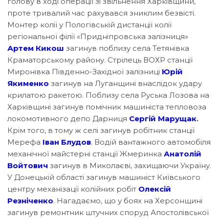
голову в ході операції зі звільнення Харківщини,
проте тривалий час рахувався зниклим безвісті.
Монтер колії у Пологівській дистанції колії
регіональної філії «Придніпровська залізниця»
Артем Кикош
загинув поблизу села Тетянівка
Краматорському району. Стрілець ВОХР станції
Миронівка Південно-Західної залізниці
Юрій
Якименко
загинув на Луганщині внаслідок удару
крилатою ракетою. Поблизу села Руська Лозова на
Харківщині загинув помічник машиніста тепловоза
локомотивного депо Дарниця
Сергій Марущак
.
Крім того, в тому ж селі загинув робітник станції
Мерефа
Іван Блудов
. Водій вантажного автомобіля
механічної майстерні станції Жмеринка
Анатолій
Войтович
загинув в Миколаєві, захищаючи Україну.
У Донецькій області загинув машиніст Київського
центру механізації колійних робіт
Олексій
Резніченко
. Нагадаємо, що у боях на Херсонщині
загинув ремонтник штучних споруд Апостолівської