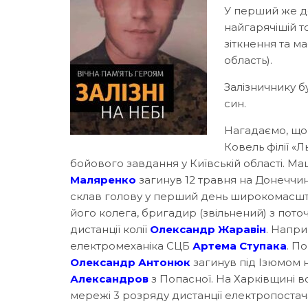
У перший же ден
найгарячішій т
зіткнення та м
область).
Залізничнику б
син.
Нагадаємо, що
Ковель філії «Л
бойового завдання у Київській області. Ма
Маляренко
загинув 12 травня на Донеччині
склав голову у перший день широкомасшта
його колега, бригадир (звільнений) з поточ
дистанції колії
Олександр Жаравін
. Напри
електромеханіка СЦБ
Артема Ступака
. П
Олександр Антонюк
загинув під Ізюмом н
Александров
з Попасної. На Харківщині 
мережі 3 розряду дистанції електропостач