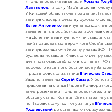
«Придніпровська залізниця»
Романа Голу
Лаптьонок
. Також у Мар’їнці склав голову
У Київській області поліг працівник Львівсь
загинув слюсар з ремонту рухомого скла
Євген Антоненко
загинув внаслідок нічног
звільнення від російських загарбників сел
На Донеччині загинув помічник машиніста
який працював монтером колії Слов’янської 
загинув, захищаючи Україну у лавах ЗСУ, 11
будівельних машин Київського центру механ
день повномасштабного вторгнення РФ на
ворожого касетного боєприпаса у Запорізь
Придніпровської залізниці
В’ячеслав Сте
Західної залізниці
Сергій Самар
. У боях на
працював на станції Рядова Криворізької д
Електромеханік з Придніпровської залізни
обстрілу станції Козятин 25 квітня загинув
по Яворівському полігону загинув
В’ячесл
Годлевський
до останнього подиху захища