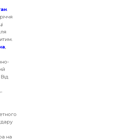
ган
.
-річчя
ці
сля
итим.
на
,
чно-
ий
. Від
-
кетного
удару
ра на