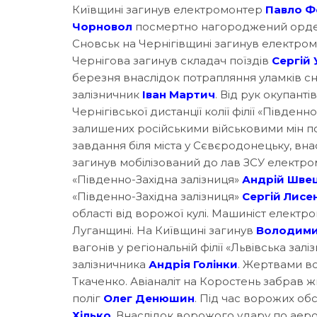
Київщині загинув електромонтер
Павло Ф
Чорновол
посмертно нагороджений ордено
Сновськ на Чернігівщині загинув електро
Чернігова загинув складач поїздів
Сергій
березня внаслідок потрапляння уламків сна
залізничник
Іван Мартич
. Від рук окупанті
Чернігівської дистанції колії філії «Південн
залишених російськими військовими мін по
завдання біля міста у Сєвєродонецьку, вн
загинув мобілізований до лав ЗСУ електро
«Південно-Західна залізниця»
Андрій Шве
«Південно-Західна залізниця»
Сергій Лисе
області від ворожої кулі. Машиніст елект
Луганщині. На Київщині загинув
Володими
вагонів у регіональній філії «Львівська зал
залізничника
Андрія Голінки
. Жертвами в
Ткаченко. Авіаналіт на Коростень забрав 
поліг
Олег Денюшин
. Під час ворожих об
Хілько
. Внаслідок ворожого удару по аеро