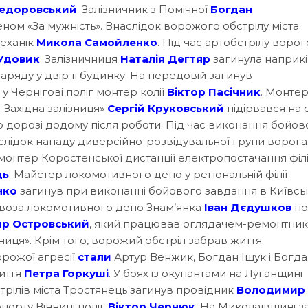
едоровський
. Залізничник з Помічної
Богдан
м «За мужність». Внаслідок ворожого обстрілу міста
механік
Микола Самойленко
. Під час артобстрілу воро
 Удовик
. Залізничниця
Наталія Дегтяр
загинула наприкі
ряду у двір її будинку. На передовій загинув
в у Чернігові поліг монтер колії
Віктор Пасічник
. Монтер
о-Західна залізниця»
Сергій Круковський
підірвався на о
 дорозі додому після роботи. Під час виконання бойов
аслідок нападу диверсійно-розвідувальної групи ворога
монтер Коростенської дистанції електропостачання філі
ць
. Майстер локомотивного депо у регіональній філії
нко
загинув при виконанні бойового завдання в Київсь
ровоза локомотивного депо Знам’янка
Іван Дєдушков
по
р Островський
, який працював оглядачем-ремонтни
ізниця». Крім того, ворожий обстріл забрав життя
орожої агресії
стали
Артур Венжик, Богдан Іщук і Богд
життя
Петра Горкуші
. У боях із окупантами на Луганщині
стрілів міста Тростянець загинув провідник
Володимир
порту Вінниці поліг
Віктор Чернюк
. На Миколаївщині з