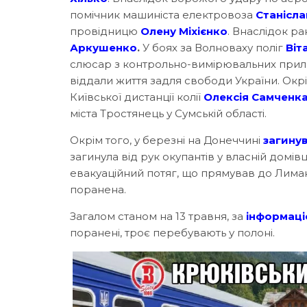
помічник машиніста електровоза
Станісла
провідницю
Олену Міхієнко
. Внаслідок р
Аркушенко
.
У боях за Волноваху поліг
Віт
слюсар з контрольно-вимірювальних прил
віддали життя задля свободи України. Окрі
Київської дистанції колії
Олексія Самченк
міста Тростянець у Сумській області.
Окрім того, у березні на Донеччині
загину
загинула від рук окупантів у власній домівці
евакуаційний потяг, що прямував до Лиман
поранена.
Загалом станом на 13 травня, за
інформац
поранені, троє перебувають у полоні.