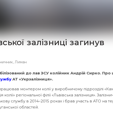
вської залізниці загинув
зничник
,
Лиман
ілізований до лав ЗСУ колійник Андрій Сирко. Про 
лужбу
АТ «Укрзалізниця».
рацював монтером колії у виробничому підрозділі «Кам
я колії» регіональної філії «Львівська залізниця». Залізн
кову службу в 2014–2015 роках і брав участь в АТО на те
уганської областей.