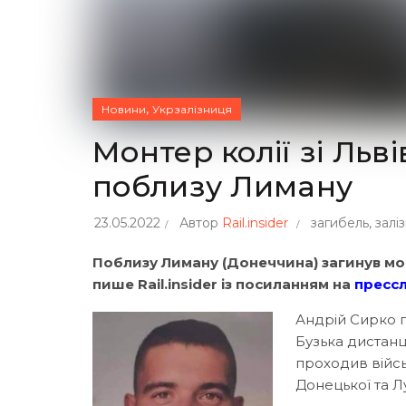
,
Новини
Укрзалізниця
Монтер колії зі Льві
поблизу Лиману
23.05.2022
Автор
Rail.insider
загибель
,
залі
Поблизу Лиману (Донеччина) загинув моб
пише Rail.insider із посиланням на
пресс
Андрій Сирко п
Бузька дистанці
проходив війсь
Донецької та Л