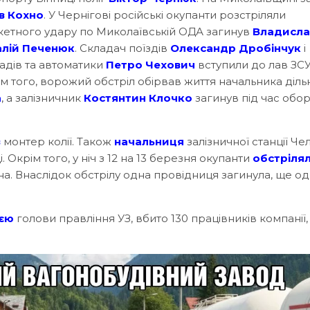
в Кохно
. У Чернігові російські окупанти розстріляли
акетного удару по Миколаївській ОДА загинув
Владисла
алій Печенюк
. Складач поїздів
Олександр Дробінчук
і
адів та автоматики
Петро Чехович
вступили до лав ЗСУ
м того, ворожий обстріл обірвав життя начальника діль
а
, а залізничник
Костянтин Клочко
загинув під час обо
в
монтер колії. Також
начальниця
залізничної станції Че
. Окрім того, у ніч з 12 на 13 березня окупанти
обстріля
а. Внаслідок обстрілу одна провідниця загинула, ще о
ією
голови правління УЗ, вбито 130 працівників компанії,