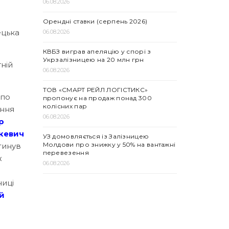
06.08.2026
Орендні ставки (серпень 2026)
ецька
06.08.2026
КВБЗ виграв апеляцію у спорі з
Укрзалізницею на 20 млн грн
ній
06.08.2026
ТОВ «СМАРТ РЕЙЛ ЛОГІСТИКС»
епо
пропонує на продаж понад 300
колісних пар
ання
06.08.2026
р
кевич
УЗ домовляється із Залізницею
Молдови про знижку у 50% на вантажні
гинув
перевезення
ж
06.08.2026
ниці
й