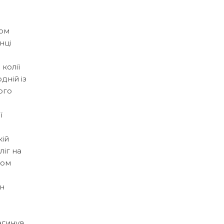
гом
нці
 колії
дній із
ого
ї
кій
ліг на
ком
ан
агинув