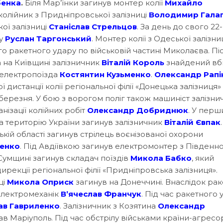
бенка
.
Біля Мар’їнки загинув монтер колії
Михайло
 колійник з Придніпровської залізниці
Володимир Гала
кої залізниці
Станіслав Стрельцов
. За день до свого 22
ду
Руслан Таргонський
. Монтер колії з Одеської залізни
о ракетного удару по військовій частині Миколаєва. Пі
а на Київщині залізничник
Віталій Король
знайдений вб
 електропоїзда
Костянтин Кузьменко
.
Олександр Рапі
дистанції колії регіональної філії «Донецька залізниця»
 березня. У бою з ворогом поліг також машиніст залізни
ізації колійних робіт
Олександр Добриднюк
. У перш
 територію України загинув залізничник
Віталій Євпак
кій області загинув стрілець воєнізованої охорони
ценко
. Під Авдіївкою загинув електромонтер з Південно
 Сумщині загинув складач поїздів
Микола Бабко
, який
ирекції регіональної філії «Придніпровська залізниця».
ці
Микола
Оприск
загинув на Донеччині. Внаслідок ра
 електромеханік
В’ячеслав Франчук
. Під час ракетного 
ав Гавриленко
. Залізничник з Козятина
Олександр
в Маріуполь. Під час обстрілу військами країни-агресо