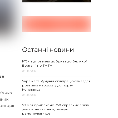
Останні новини
КТЖ відправили добрива до Великої
Британії по ТМТМ
06.08.2026
це
Україна та Румунія співпрацюють задля
розвитку маршруту до порту
Констанца
’янка-
06.08.2026
ичник
УЗ має приблизно 350 справних візків
риторії
для перестановки, планує
ремонтувати ще