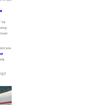
в
 та
ниці
рони
люскін
ли
дна
 167