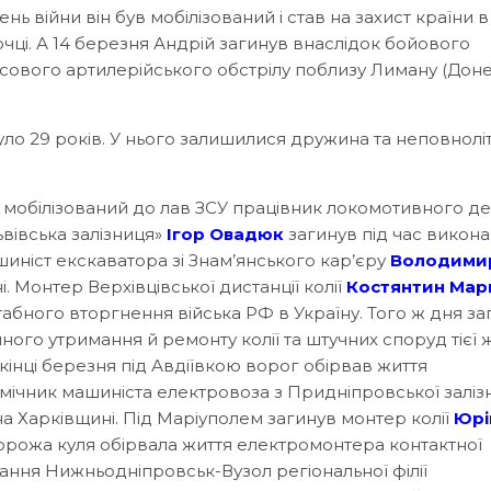
ь війни він був мобілізований і став на захист країни в
очці. А 14 березня Андрій загинув внаслідок бойового
асового артилерійського обстрілу поблизу Лиману (Дон
уло 29 років. У нього залишилися дружина та неповноліт
 мобілізований до лав ЗСУ працівник локомотивного д
ьвівська залізниця»
Ігор Овадюк
загинув під час викон
шиніст екскаватора зі Знам’янського кар’єру
Володими
. Монтер Верхівцівської дистанції колії
Костянтин Мар
бного вторгнення війська РФ в Україну. Того ж дня за
ного утримання й ремонту колії та штучних споруд тієї 
кінці березня під Авдіївкою ворог обірвав життя
омічник машиніста електровоза з Придніпровської заліз
а Харківщині. Під Маріуполем загинув монтер колії
Юрі
ворожа куля обірвала життя електромонтера контактної
ання Нижньодніпровськ-Вузол регіональної філії