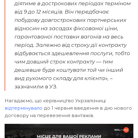
діятиме в дострокових періодах терміном
від 9 до 12 місяців. Він передбачає
побудову довгострокових партнерських
відносин на засадах фіксованої ціни,
гарантованої поставки вагонів на весь
період. Залежно від строку дії контракту
відбувається здешевлення послуги, тобто
чим довший строк контракту — тим
дешевше буде коштувати той чи інший
вид рухомого складу для клієнта»,
–
зазначили в УЗ.
Нагадаємо, що керівництво Укрзалізниці
відтермінувало
до 1 червня введення в дію нового
договору на перевезення вантажів.