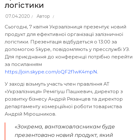
логістики
07.04.2020
Автор
Сьогодні, 7 квітня Укрзалізниця презентує новий
продукт для ефективної організації залізничної
логістики. Презентація відбудеться о 13:00 за
допомогою Skypе, повідомляють у пресслужбі УЗ.
Для приєднання до конференції потрібно перейти
за посиланням
https://join.skype.com/oQF2f1wK4mpN
.
У заході візьмуть участь член правління АТ
«Укрзалізниця» Ремігіуш Пашкевич, директор з
розвитку бізнесу Андрій Рязанцев та директор
департаменту комерційної роботи товариства
Андрій Мірошников.
«Зокрема, вантажовласникам буде
презентовано новий продукт, який