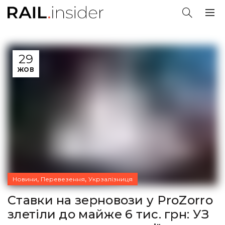
29
ЖОВ
,
,
Новини
Перевезення
Укрзалізниця
Ставки на зерновози у ProZorro
злетіли до майже 6 тис. грн: УЗ