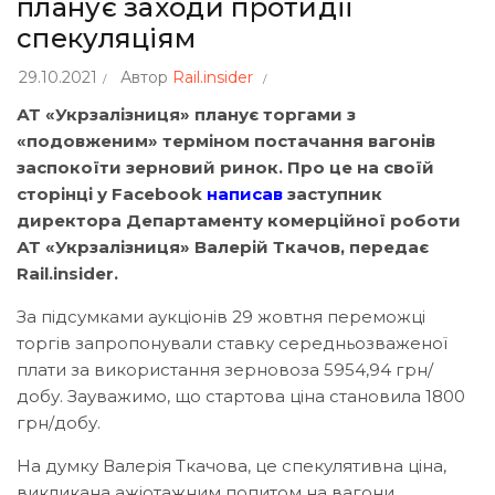
планує заходи протидії
спекуляціям
29.10.2021
Автор
Rail.insider
АТ «Укрзалізниця» планує торгами з
«подовженим» терміном постачання вагонів
заспокоїти зерновий ринок. Про це на своїй
сторінці у Facebook
написав
заступник
директора Департаменту комерційної роботи
АТ «Укрзалізниця» Валерій Ткачов, передає
Rail.insider.
За підсумками аукціонів 29 жовтня переможці
торгів запропонували ставку середньозваженої
плати за використання зерновоза 5954,94 грн/
добу. Зауважимо, що стартова ціна становила 1800
грн/добу.
На думку Валерія Ткачова, це спекулятивна ціна,
викликана ажіотажним попитом на вагони.