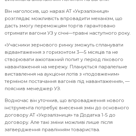
Він наголосив, що наразі АТ «Укрзалізниця»
розглядає можливість впровадити механізм, що
дасть змогу переможцям торгів гарантовано
отримати вагони УЗ у січні—травні наступного року.
«Учасники зернового ринку зможуть спланувати
відвантаження з горизонтом 3—5 місяців та не
створювати ажіотажний попит у період пікового
навантаження на мережу. Планується паралельне
виставлення на аукціони лотів з «подовженим»
терміном постачання вагонів під навантаження», —
пояснив менеджер УЗ.
Водночас він уточнив, що впровадження нового
інструмента потребує внесення змін до основного
договору АТ «Укрзалізниця» та Додатка 1-5 до
договору. Але такі зміни можливі лише після
затвердження правлінням товариства.