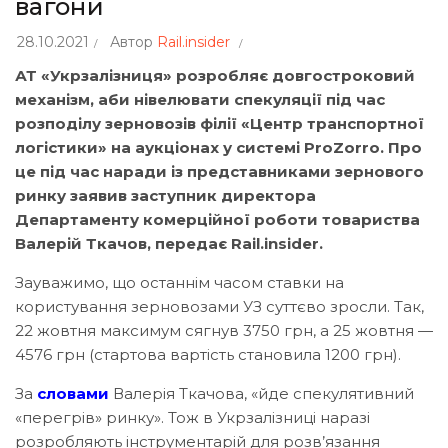
вагони
28.10.2021
Автор
Rail.insider
АТ «Укрзалізниця» розробляє довгостроковий
механізм, аби нівелювати спекуляції під час
розподілу зерновозів філії «Центр транспортної
логістики» на аукціонах у системі ProZorro. Про
це під час наради із представниками зернового
ринку заявив заступник директора
Департаменту комерційної роботи товариства
Валерій Ткачов, передає Rail.insider.
Зауважимо, що останнім часом ставки на
користування зерновозами УЗ суттєво зросли. Так,
22 жовтня максимум сягнув 3750 грн, а 25 жовтня —
4576 грн (стартова вартість становила 1200 грн).
За
словами
Валерія Ткачова, «йде спекулятивний
«перегрів» ринку». Тож в Укрзалізниці наразі
розробляють інструментарій для розв’язання