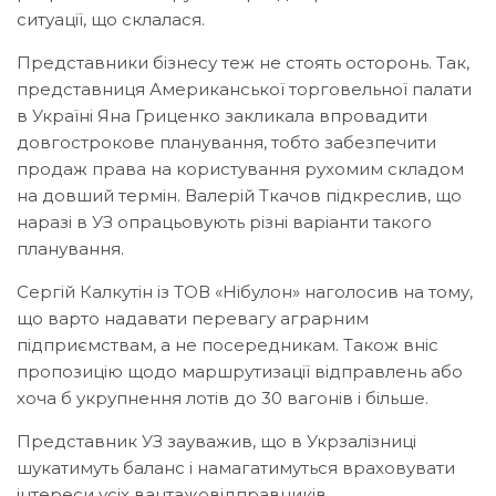
ситуації, що склалася.
Представники бізнесу теж не стоять осторонь. Так,
представниця Американської торговельної палати
в Україні Яна Гриценко закликала впровадити
довгострокове планування, тобто забезпечити
продаж права на користування рухомим складом
на довший термін. Валерій Ткачов підкреслив, що
наразі в УЗ опрацьовують різні варіанти такого
планування.
Сергій Калкутін із ТОВ «Нібулон» наголосив на тому,
що варто надавати перевагу аграрним
підприємствам, а не посередникам. Також вніс
пропозицію щодо маршрутизації відправлень або
хоча б укрупнення лотів до 30 вагонів і більше.
Представник УЗ зауважив, що в Укрзалізниці
шукатимуть баланс і намагатимуться враховувати
інтереси усіх вантажовідправників.