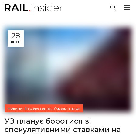
28
ЖОВ
,
,
Новини
Перевезення
Укрзалізниця
УЗ планує боротися зі
спекулятивними ставками на