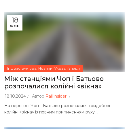
18
ЖОВ
,
,
Інфраструктура
Новини
Укрзалізниця
Між станціями Чоп і Батьово
розпочалися колійні «вікна»
18.10.2024
Автор
Rail.insider
На перегоні Чоп—Батьово розпочалися тридобові
колійні «вікна» із повним припиненням руху....