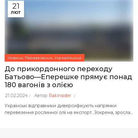
21
ЛЮТ
,
,
Новини
Перевезення
Укрзалізниця
До прикордонного переходу
Батьово—Еперешке прямує понад
180 вагонів з олією
21.02.2024
Автор
Rail.insider
Українські відправники диверсифікують напрямки
перевезення рослинної олії на експорт. Зокрема, зросла...