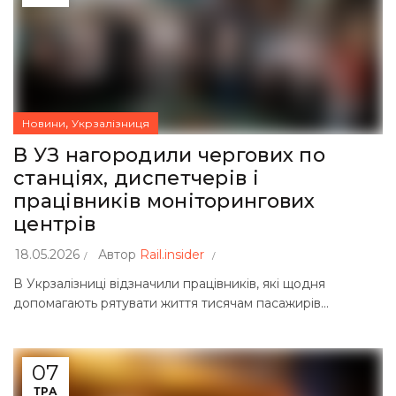
,
Новини
Укрзалізниця
В УЗ нагородили чергових по
станціях, диспетчерів і
працівників моніторингових
центрів
18.05.2026
Автор
Rail.insider
В Укрзалізниці відзначили працівників, які щодня
допомагають рятувати життя тисячам пасажирів...
07
ТРА