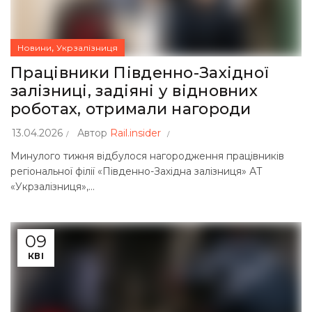
,
Новини
Укрзалізниця
Працівники Південно-Західної
залізниці, задіяні у відновних
роботах, отримали нагороди
13.04.2026
Автор
Rail.insider
Минулого тижня відбулося нагородження працівників
регіональної філії «Південно-Західна залізниця» АТ
«Укрзалізниця»,...
09
КВІ