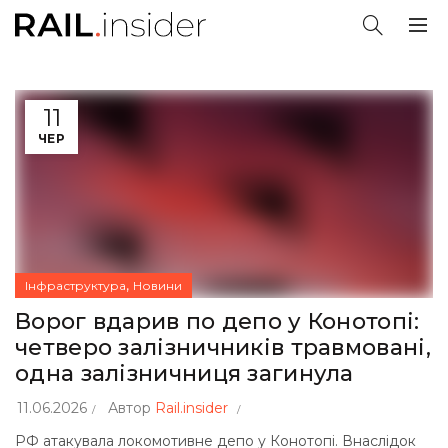
11
ЧЕР
,
Інфраструктура
Новини
Ворог вдарив по депо у Конотопі:
четверо залізничників травмовані,
одна залізничниця загинула
11.06.2026
Автор
Rail.insider
РФ атакувала локомотивне депо у Конотопі. Внаслідок