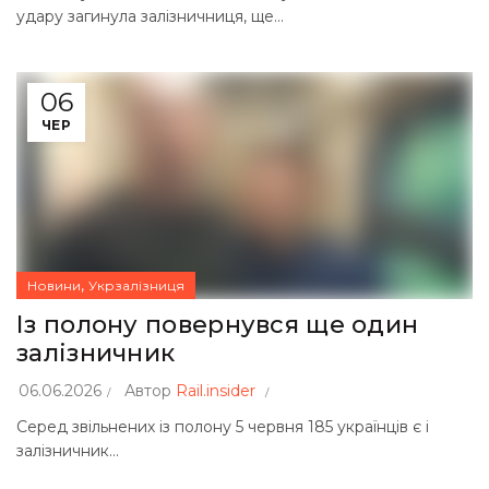
удару загинула залізничниця, ще...
06
ЧЕР
,
Новини
Укрзалізниця
Із полону повернувся ще один
залізничник
06.06.2026
Автор
Rail.insider
Серед звільнених із полону 5 червня 185 українців є і
залізничник...