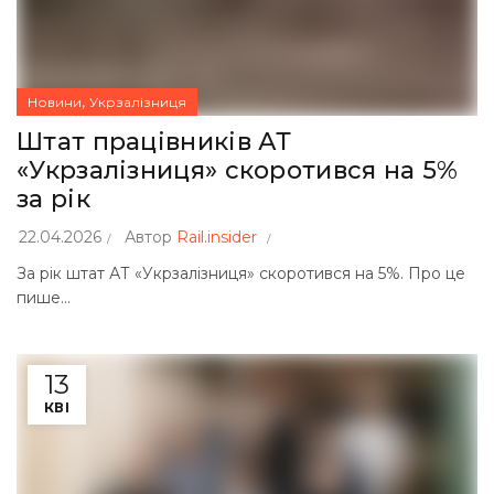
,
Новини
Укрзалізниця
Штат працівників АТ
«Укрзалізниця» скоротився на 5%
за рік
22.04.2026
Автор
Rail.insider
За рік штат АТ «Укрзалізниця» скоротився на 5%. Про це
пише...
13
КВІ