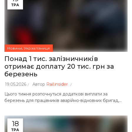
ТРА
,
Новини
Укрзалізниця
Понад 1 тис. залізничників
отримає доплату 20 тис. грн за
березень
19.05.2026
Автор
Rail.insider
Цього тижня розпочнуться додаткові виплати за
березень для працівників аварійно-відновних бригад,...
18
ТРА