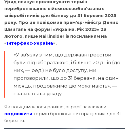
Уряд планує пролонгувати термін
перебронювання військовозобов’язаних
співробітників для бізнесу до 31 березня 2025
року. Про це повідомив прем’єр-міністр Денис
Шмигаль на форумі «Україна. Рік 2025» 23
лютого, пише Rail.insider із посиланням на
«
Інтерфакс-Україна
».
«У зв’язку з тим, що державні реєстри
були під кібератакою, і більше 20 днів (до
них, — ред.) не було доступу, ми
проговорили, що до 31 березня, на один
місяць, продовжимо цю можливість», —
сказав глава уряду.
Як повідомлялося раніше, аграрії закликали
подовжити
термін бронювання працівників до 31
березня.