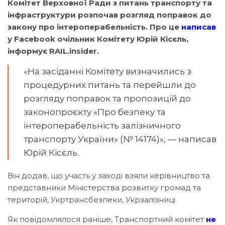
Комітет Верховної Ради з питань транспорту та
інфраструктури розпочав розгляд поправок до
закону про інтероперабельність. Про це
написав
у Facebook очільник Комітету Юрій Кісєль,
інформує RAIL.insider.
«На засіданні Комітету визначились з
процедурних питань та перейшли до
розгляду поправок та пропозицій до
законопроєкту «Про безпеку та
інтероперабельність залізничного
транспорту України» (№ 14174)», — написав
Юрій Кісєль.
Він додав, що участь у заході взяли керівництво та
представники Міністерства розвитку громад та
територій, Укртрансбезпеки, Укрзалізниці.
Як повідомлялося раніше, Транспортний комітет
не