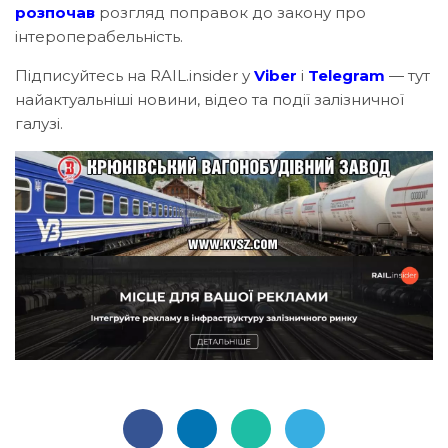
розпочав
розгляд поправок до закону про
інтероперабельність.
Підписуйтесь на RAIL.insider у
Viber
і
Telegram
— тут
найактуальніші новини, відео та події залізничної
галузі.