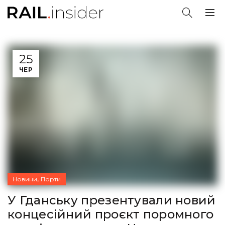
25
ЧЕР
,
Новини
Порти
У Гданську презентували новий
концесійний проєкт поромного