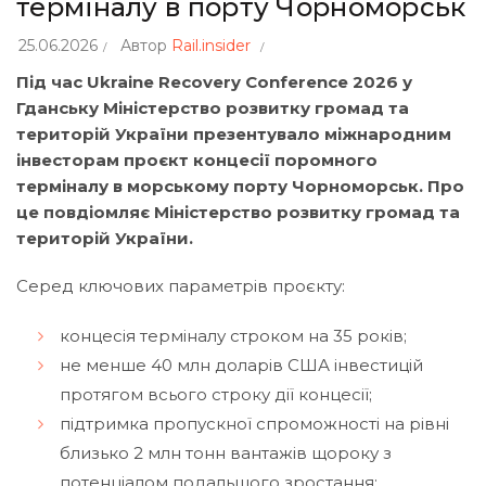
терміналу в порту Чорноморськ
25.06.2026
Автор
Rail.insider
Під час Ukraine Recovery Conference 2026 у
Гданську Міністерство розвитку громад та
територій України презентувало міжнародним
інвесторам проєкт концесії поромного
терміналу в морському порту Чорноморськ. Про
це
повдіомляє
Міністерство розвитку громад та
територій України.
Серед ключових параметрів проєкту:
концесія терміналу строком на 35 років;
не менше 40 млн доларів США інвестицій
протягом всього строку дії концесії;
підтримка пропускної спроможності на рівні
близько 2 млн тонн вантажів щороку з
потенціалом подальшого зростання;