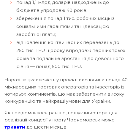
понад 1,1 млрд доларів надходжень до
бюджетів упродовж 40 років;
збереження понад 1 тис. робочих місць із
соціальними гарантіями та індексацією
заробітної плати;
відновлення контейнерних перевезень до
250 тис. TEU щороку впродовж перших трьох
років та подальше зростання до довоєнного
рівня — понад 500 тис. TEU.
Наразі зацікавленість у проєкті висловили понад 40
міжнародних портових операторів та інвесторів із
чотирьох континентів, що має забезпечити високу
конкуренцію та найкращі умови для України.
Як повідомлялося раніше, пошук інвестора для
реалізації концесії у порту Чорноморськ може
тривати
до шести місяців.