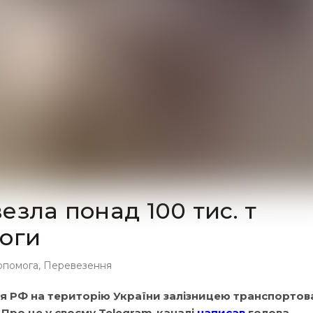
езла понад 100 тис. т
моги
опомога
,
Перевезення
я РФ на територію України залізницею транспортов
 Про це у своєму Telegram-каналі
написав
голова