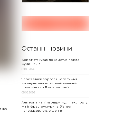
Останні новини
Ворог атакував локомотив поїзда
Суми—Київ
08.08.2026
Через атаки ворога цього тижня
загинули шестеро залізничників і
пошкоджено 11 локомотивів
08.08.2026
Альтернативні маршрути для експорту:
Мінінфраструктури та бізнес
ано
напрацьовують рішення