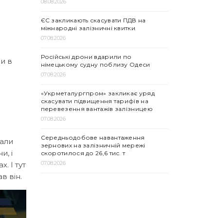
08.08.2026
ЄС закликають скасувати ПДВ на
міжнародні залізничні квитки
07.08.2026
Російські дрони вдарили по
и в
німецькому судну поблизу Одеси
07.08.2026
«Укрметалургпром» закликає уряд
скасувати підвищення тарифів на
перевезення вантажів залізницею
07.08.2026
Середньодобове навантаження
жали
зернових на залізничній мережі
и, і
скоротилося до 26,6 тис. т
07.08.2026
. І тут
в він.