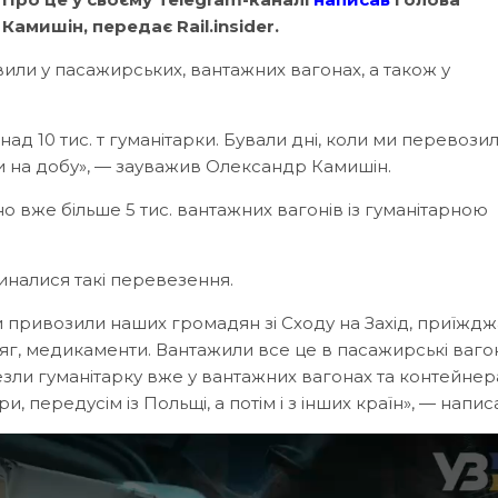
амишін, передає Rail.insider.
или у пасажирських, вантажних вагонах, а також у
д 10 тис. т гуманітарки. Бували дні, коли ми перевозил
и на добу», — зауважив Олександр Камишін.
о вже більше 5 тис. вантажних вагонів із гуманітарною
чиналися такі перевезення.
и привозили наших громадян зі Сходу на Захід, приїжд
дяг, медикаменти. Вантажили все це в пасажирські вагон
езли гуманітарку вже у вантажних вагонах та контейнерах
 передусім із Польщі, а потім і з інших країн», — написа