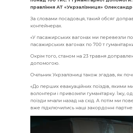
правління АТ «Укрзалізниця» Олександр К
За словами посадовця, такий обсяг доправ
контейнерах.
«У пасажирських вагонах ми перевезли пона
пасажирських вагонах по 700 т гуманітарк
Окрім того, станом на 23 травня доправлен
допомогою.
Очільник Укрзалізниці також згадав, як по
«До перших евакуаційних поїздів, якими м
волонтери і привозили гуманітарку. Їжу, о
поїзди мчали назад на схід. А потім ми пов
вже підключились наші закордонні партнери,
Відеопрогравач