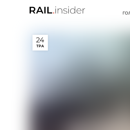
ГО
24
ТРА