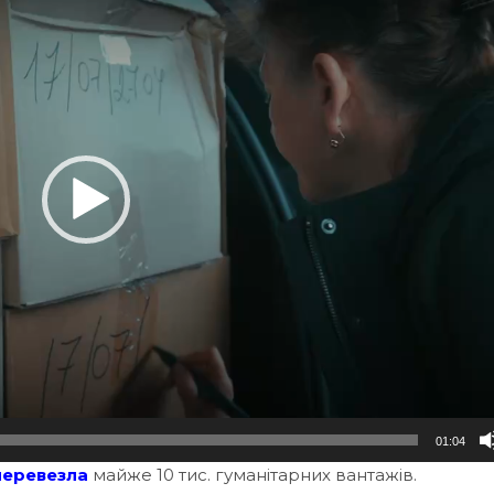
01:04
перевезла
майже 10 тис. гуманітарних вантажів.