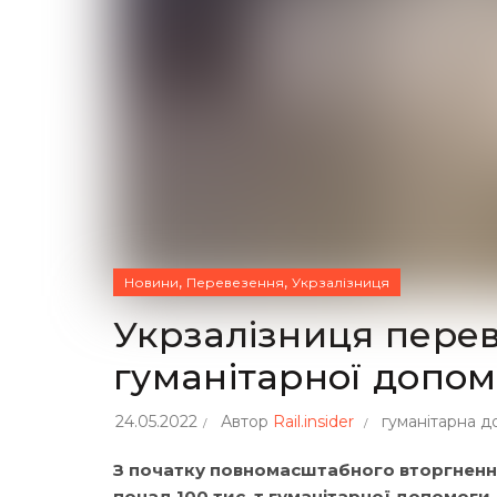
,
,
Новини
Перевезення
Укрзалізниця
Укрзалізниця перев
гуманітарної допо
24.05.2022
Автор
Rail.insider
гуманітарна д
З початку повномасштабного вторгненн
понад 100 тис. т гуманітарної допомоги.