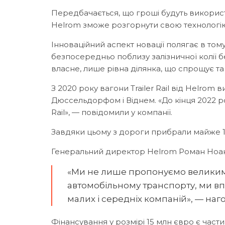
Передбачається, що гроші будуть використа
Helrom зможе розгорнути свою технологію
Інноваційний аспект новації полягає в то
безпосередньо поблизу залізничної колії б
власне, лише рівна ділянка, що спрощує т
З 2020 року вагони Trailer Rail від Helro
Дюссельдорфом і Віднем. «До кінця 2022 р
Rail», — повідомили у компанії.
Завдяки цьому з дороги прибрали майже 16 
Генеральний директор Helrom Роман Ноак 
«Ми не лише пропонуємо великим
автомобільному транспорту, ми в
малих і середніх компаній», — наго
Фінансування у розмірі 15 млн євро є части