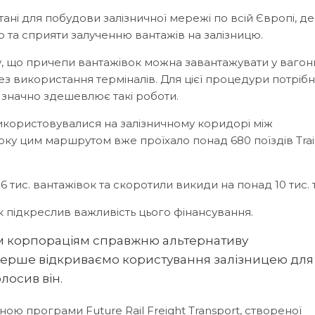
ні для побудови залізничної мережі по всій Європі, де
 та сприяти залученню вантажів на залізницю.
му, що причепи вантажівок можна завантажувати у вагон
ез використання терміналів. Для цієї процедури потрібн
а значно здешевлює такі роботи.
m використовувалися на залізничному коридорі між
оку цим маршрутом вже проїхало понад 680 поїздів Trai
тис. вантажівок та скоротили викиди на понад 10 тис. 
підкреслив важливість цього фінансування.
 корпораціям справжню альтернативу
перше відкриваємо користування залізницею для 
лосив він.
ною програми Future Rail Freight Transport, створеної