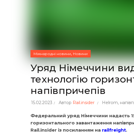
,
Міжнародні новини
Новини
Уряд Німеччини вид
технологію горизо
напівпричепів
15.02.2023
Автор
Rail.insider
Helrom
,
напівп
Федеральний уряд Німеччини надасть 15 
горизонтального завантаження напівприч
Rail.insider із посиланням на
railfreight
.