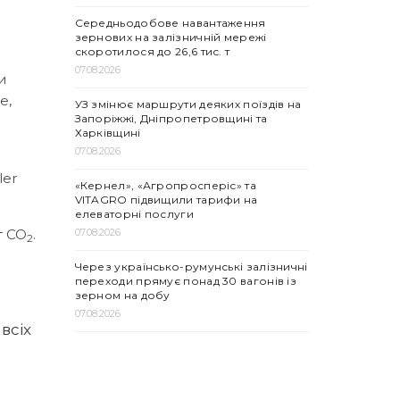
Середньодобове навантаження
зернових на залізничній мережі
скоротилося до 26,6 тис. т
07.08.2026
и
е,
УЗ змінює маршрути деяких поїздів на
Запоріжжі, Дніпропетровщині та
Харківщині
07.08.2026
ler
«Кернел», «Агропросперіс» та
VITAGRO підвищили тарифи на
елеваторні послуги
07.08.2026
т CO
.
2
Через українсько-румунські залізничні
переходи прямує понад 30 вагонів із
зерном на добу
07.08.2026
всіх