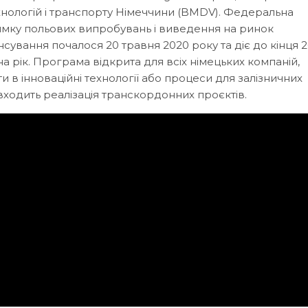
нологій і транспорту Німеччини (BMDV). Федеральна
мку польових випробувань і виведення на ринок
нсування почалося 20 травня 2020 року та діє до кінця 
а рік. Програма відкрита для всіх німецьких компаній,
ти в інноваційні технології або процеси для залізничних
входить реалізація транскордонних проєктів.