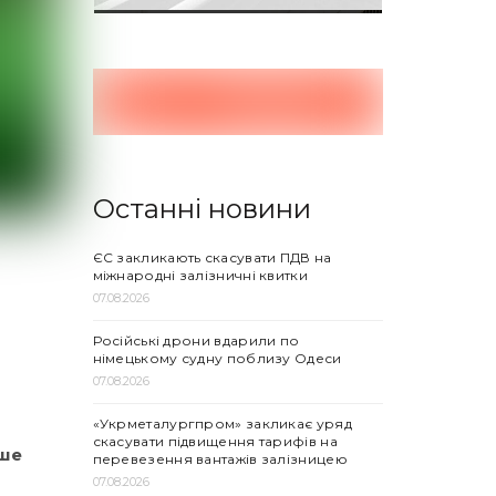
Останні новини
ЄС закликають скасувати ПДВ на
міжнародні залізничні квитки
07.08.2026
Російські дрони вдарили по
німецькому судну поблизу Одеси
07.08.2026
«Укрметалургпром» закликає уряд
скасувати підвищення тарифів на
ише
перевезення вантажів залізницею
07.08.2026