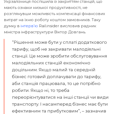
Укрзалізниця поспішила із закриттям станцій, що
мають ознаки низької продуктивності, не
розглянувши можливість компенсації фінансових
витрат на їхню роботу коштом замовників. Таку
думку в
інтерв’ю
Rail.insider висловив радник
міністра інфраструктури Віктор Довгань.
“Рішення може бути у сплаті додаткового
тарифу, щоб не закривати малодіяльні
станції. Це може зробити обслуговування
малодіяльних станцій економічно
доцільним. Якщо малий та середній
бізнес готовий доплачувати до тарифу,
аби станція працювала, то це потрібно
робити. Якщо ні, то треба
переорієнтуватися на інші станції чи види
транспорту. І насамперед бізнес має бути
ефективним та прибутковим”, – зазначив