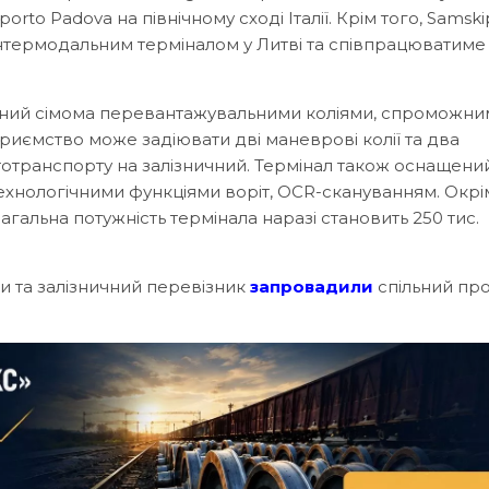
orto Padova на північному сході Італії. Крім того, Samski
інтермодальним терміналом у Литві та співпрацюватиме 
ений сімома перевантажувальними коліями, спроможн
иємство може задіювати дві маневрові колії та два
тотранспорту на залізничний. Термінал також оснащени
хнологічними функціями воріт, OCR-скануванням. Окрім
агальна потужність термінала наразі становить 250 тис.
ти та залізничний перевізник
запровадили
спільний пр