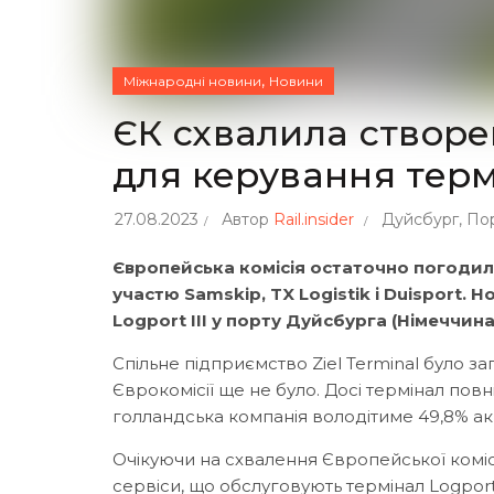
,
Міжнародні новини
Новини
ЄК схвалила створе
для керування терм
27.08.2023
Автор
Rail.insider
Дуйсбург
,
По
Європейська комісія остаточно погодила
участю Samskip, TX Logistik і Duisport. 
Logport III у порту Дуйсбурга (Німеччина
Спільне підприємство Ziel Terminal було з
Єврокомісії ще не було. Досі термінал повн
голландська компанія володітиме 49,8% акцій,
Очікуючи на схвалення Європейської комісії,
сервіси, що обслуговують термінал Logport