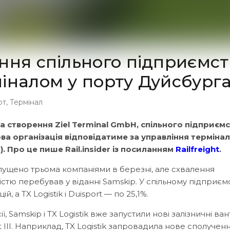
ння спільного підприємс
іналом у порту Дуйсбург
рт
,
Термінал
 створення Ziel Terminal GmbH, спільного підприємс
Нова організація відповідатиме за управління терміна
). Про це пише Rail.insider із посиланням
Railfreight
.
апущено трьома компаніями в березні, але схвалення
істю перебував у віданні Samskip. У спільному підприєм
 а TX Logistik і Duisport — по 25,1%.
 Samskip і TX Logistik вже запустили нові залізничні ван
 III. Наприклад, TX Logistik запровадила нове сполучен