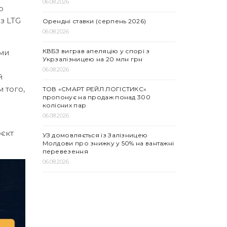
06.08.2026
p
з LTG
Орендні ставки (серпень 2026)
06.08.2026
КВБЗ виграв апеляцію у спорі з
ими
Укрзалізницею на 20 млн грн
06.08.2026
й
 того,
ТОВ «СМАРТ РЕЙЛ ЛОГІСТИКС»
пропонує на продаж понад 300
колісних пар
06.08.2026
оєкт
УЗ домовляється із Залізницею
Молдови про знижку у 50% на вантажні
перевезення
06.08.2026