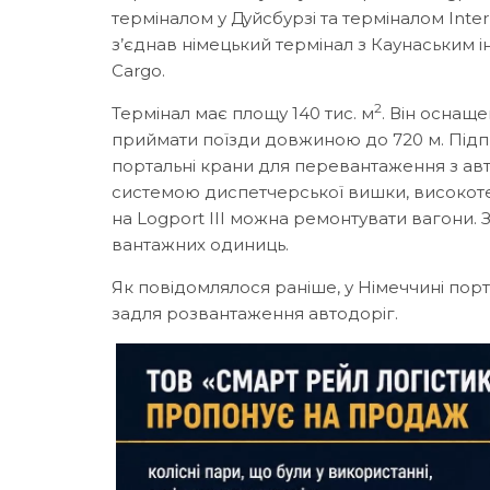
терміналом у Дуйсбурзі та терміналом Interp
з’єднав німецький термінал з Каунаським 
Cargo.
2
Термінал має площу 140 тис. м
. Він оснащ
приймати поїзди довжиною до 720 м. Підпр
портальні крани для перевантаження з ав
системою диспетчерської вишки, високоте
на Logport III можна ремонтувати вагони. З
вантажних одиниць.
Як повідомлялося раніше, у Німеччині пор
задля розвантаження автодоріг.