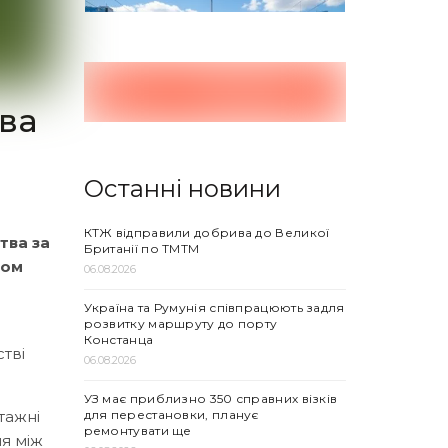
тва
а
Останні новини
КТЖ відправили добрива до Великої
тва за
Британії по ТМТМ
лом
06.08.2026
Україна та Румунія співпрацюють задля
розвитку маршруту до порту
Констанца
стві
06.08.2026
УЗ має приблизно 350 справних візків
для перестановки, планує
тажні
ремонтувати ще
ня між