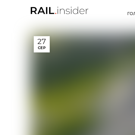
ГО
27
СЕР