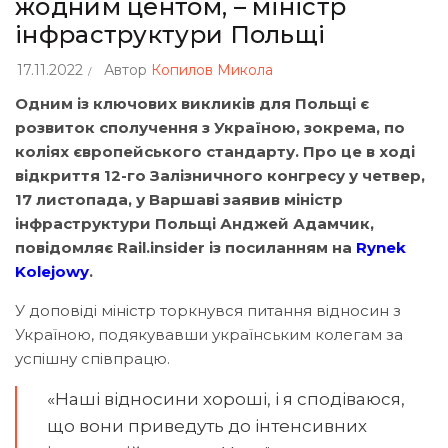
жодним центом, – міністр
інфраструктури Польщі
17.11.2022
Автор
Копилов Микола
Одним із ключових викликів для Польщі є
розвиток сполучення з Україною, зокрема, по
коліях європейського стандарту. Про це в ході
відкриття 12-го Залізничного конгресу у четвер,
17 листопада, у Варшаві заявив міністр
інфраструктури Польщі Анджей Адамчик,
повідомляє Rail.insider із посиланням на
Rynek
Kolejowy
.
У доповіді міністр торкнувся питання відносин з
Україною, подякувавши українським колегам за
успішну співпрацю.
«Наші відносини хороші, і я сподіваюся,
що вони приведуть до інтенсивних