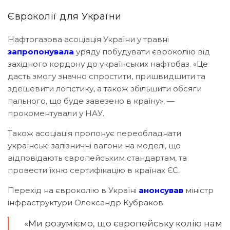
Євроколії для України
Нафтогазова асоціація України у травні
запропонувала
уряду побудувати євроколію від
західного кордону до українських нафтобаз. «Це
дасть змогу значно спростити, пришвидшити та
здешевити логістику, а також збільшити обсяги
пального, що буде завезено в країну», —
прокоментували у НАУ.
Також асоціація пропонує переобладнати
українські залізничні вагони на моделі, що
відповідають європейським стандартам, та
провести їхню сертифікацію в країнах ЄС.
Перехід на євроколію в Україні
анонсував
міністр
інфраструктури Олександр Кубраков.
«Ми розуміємо, що європейську колію нам