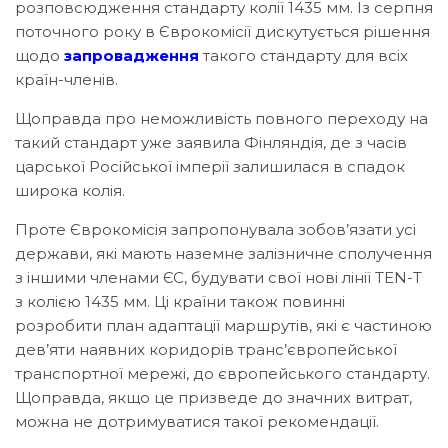
розповсюдження стандарту колії 1435 мм. Із серпня
поточного року в Єврокомісії дискутується рішення
щодо
запровадження
такого стандарту для всіх
країн-членів.
Щоправда про неможливість повного переходу на
такий стандарт уже заявила Фінляндія, де з часів
царської Російської імперії залишилася в спадок
широка колія.
Проте Єврокомісія запропонувала зобов’язати усі
держави, які мають наземне залізничне сполучення
з іншими членами ЄС, будувати свої нові лінії TEN-T
з колією 1435 мм. Ці країни також повинні
розробити план адаптації маршрутів, які є частиною
дев’яти наявних коридорів транс’європейської
транспортної мережі, до європейського стандарту.
Щоправда, якщо це призведе до значних витрат,
можна не дотримуватися такої рекомендації.