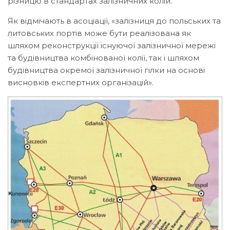
різницю в стандартах залізничних колій.
Як відмічають в асоціації, «залізниця до польських та
литовських портів може бути реалізована як
шляхом реконструкції існуючої залізничної мережі
та будівництва комбінованої колії, так і шляхом
будівництва окремої залізничної гілки на основі
висновків експертних організацій».