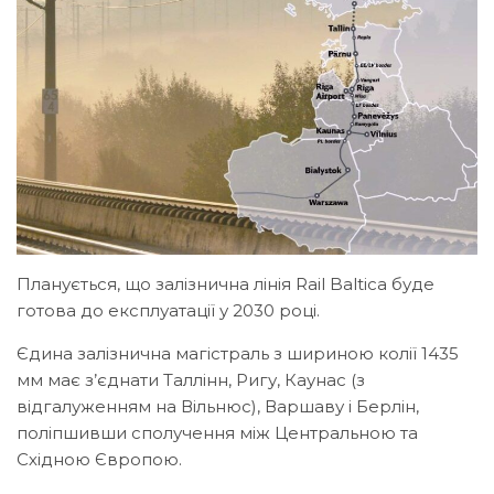
Планується, що залізнична лінія Rail Baltica буде
готова до експлуатації у 2030 році.
Єдина залізнична магістраль з шириною колії 1435
мм має з’єднати Таллінн, Ригу, Каунас (з
відгалуженням на Вільнюс), Варшаву і Берлін,
поліпшивши сполучення між Центральною та
Східною Європою.