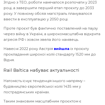
Згідно з ТЕО, роботи намічалося розпочати у 2023
році, а завершити перший етап проєкту до 2033
року. У повному обсязі магістраль планувалося
ввести в експлуатацію у 2050 році.
Проте проєкт був фактично поставлений на паузу
через війну в Україні, а широкомасштабна відкрита
агресія РФ і зовсім звела його нанівець.
Навесні 2022 року Австрія
вийшла
із проєкту
прокладання широкої колії стандарту 1520 мм до
Відня.
Rail Baltica набуває актуальності
Натомість існує тенденція іншого напряму –
будівництво європейської колії 1435 мм у
пострадянських країнах.
Таким знаковим масштабним проєктом є