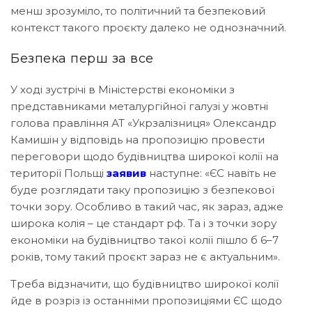
менш зрозуміло, то політичний та безпековий
контекст такого проєкту далеко не однозначний.
Безпека перш за все
У ході зустрічі в Міністерстві економіки з
представниками металургійної галузі у жовтні
голова правління АТ «Укрзалізниця» Олександр
Камишін у відповідь на пропозицію провести
переговори щодо будівництва широкої колії на
території Польщі
заявив
наступне: «ЄС навіть не
буде розглядати таку пропозицію з безпекової
точки зору. Особливо в такий час, як зараз, адже
широка колія – це стандарт рф. Та і з точки зору
економіки на будівництво такої колії пішло б 6–7
років, тому такий проєкт зараз не є актуальним».
Треба відзначити, що будівництво широкої колії
йде в розріз із останніми пропозиціями ЄС щодо