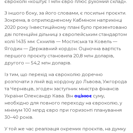
євроколії «коштує 1 млн євро плюс рухомий склад».
З іншого боку, за його словами, є посильні проєкти.
Зокрема, в оприлюдненому Кабміном наприкінці
2020 року Інвестиційному плані було презентовано
дві потенційні дільниці з європейським стандартом
колії 1435 мм: Скнилів — Мостиська та Ковель —
Ягодин — Державний кордон. Оціночна вартість
першого проєкту становила 20,8 млн доларів,
другого — 54,2 млн доларів.
Із тим, що перехід на євроколію доречно
розпочати з ліній від кордону до Львова, Ужгорода
та Чернівців, згоден заступник міністра фінансів
України Олександр Кава. Він
оцінює
суму,
необхідно для повного переходу на євроколію, у
мінімум 100 млрд євро при горизонті планування
30–40 років.
У той же час реалізація окремих проєктів, на думку