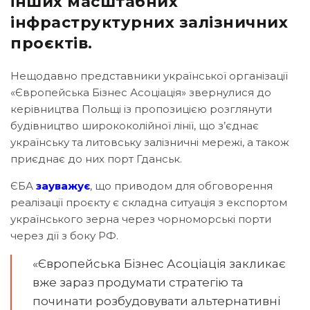
інших масштабних
інфраструктурних залізничних
проєктів.
Нещодавно представники української організації
«Європейська Бізнес Асоціація» звернулися до
керівництва Польщі із пропозицією розглянути
будівництво ширококолійної лінії, що з’єднає
українську та литовську залізничні мережі, а також
приєднає до них порт Гданськ.
ЄБА
зауважує
, що приводом для обговорення
реалізації проєкту є складна ситуація з експортом
українського зерна через чорноморські порти
через дії з боку РФ.
«Європейська Бізнес Асоціація закликає
вже зараз продумати стратегію та
починати розбудовувати альтернативні