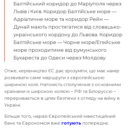
Балтійський коридор до Маріуполя через
Львів і Київ. Коридор Балтійське море —
Адріатичне море та коридор Рейн —
Дунай мають простягатися від словацько-
українського кордону до Львова. Коридор
Балтійське море — Чорне море/Егейське
море проходитиме від румунського
Бухареста до Одеси через Молдову.
Отже, керівництво ЄС дає зрозуміти, що має намір
розвивати саме маршрути з європейською
шириною колії. Натомість сполучення з основними
країнами із широкою колією – РФ та Білоруссю –
переривається в цілях безпеки з огляду на війну в
Україні.
Більше того, наразі Європейський інвестиційний
банк та Єврокомісія вже
готують
попереднє