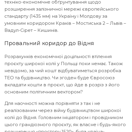
техніко-економічне обґрунтування щодо
розширення залізничної мережі європейського
стандарту (1435 мм) на Україну і Молдову за
умовним коридором Краків – Мостиська 2 – Львів –
Вадул-Сірет – Кишинів.
Провальний коридор до Відня
Розрахунків економічної доцільності втілення
проєкту широкої колії у Польщі поки немає. Також
невідомо, за чий кошт відбуватиметься розробка
ТЕО та будівництво. Чи згоден буде Євросоюз
вкладати кошти в проєкт, що йде в розріз з його
основним політичним вектором?
Для наочності можна порівняти з так і не
реалізованим через війну будівництвом широкої
колії до Відня. Головним ініціатором і провідником
цього грандіозного проєкту, як власне і будь-якого
розширення «простору 1520», була країна-