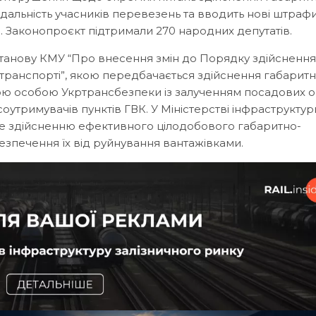
дальність учасників перевезень та вводить нові штрафи
 Законопроєкт підтримали 270 народних депутатів.
танову КМУ “Про внесення змін до Порядку здійснення
ранспорті”, якою передбачається здійснення габаритн
ю особою Укртрансбезпеки із залученням посадових о
соутримувачів пунктів ГВК. У Міністерстві інфраструктур
ме здійсненню ефективного цілодобового габаритно-
зпечення їх від руйнування вантажівками.