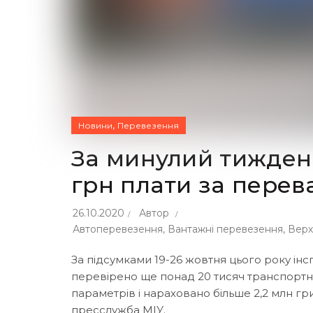
,
Новини
Перевезення
За минулий тижден
грн плати за пере
26.10.2020
Автор
Автоперевезення
,
Вантажні перевезення
,
Верх
За підсумками 19-26 жовтня цього року ін
перевірено ще понад 20 тисяч транспортни
параметрів і нараховано більше 2,2 млн г
пресслужба МІУ.