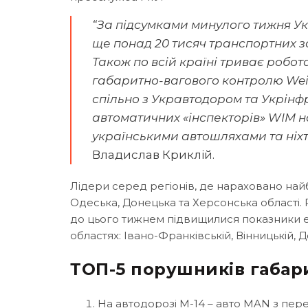
“За підсумками минулого тижня У
ще понад 20 тисяч транспортних за
Також по всій країні триває робо
габаритно-вагового контролю Weigh
спільно з Укравтодором та Укрін
автоматичних «інспекторів» WIM 
українськими автошляхами та ніхт
Владислав Криклій.
Лідери серед регіонів, де нараховано най
Одеська, Донецька та Херсонська області. 
до цього тижнем підвищилися показники е
областях: Івано-Франківській, Вінницькій, До
ТОП-5 порушників габари
На автодорозі М-14 – авто MAN з пер