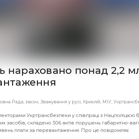
ь нараховано понад 2,2 м
вантаження
овна Рада
,
закон
,
Зважування у русі
,
Криклій
,
МІУ
,
Укртрансб
спекторами Укртрансбезпеки у співпраці з Нацполіцією 
х засобів, складено 306 актів порушень габаритно-ва
ривень плати за перевантаження. Про це повідомляє