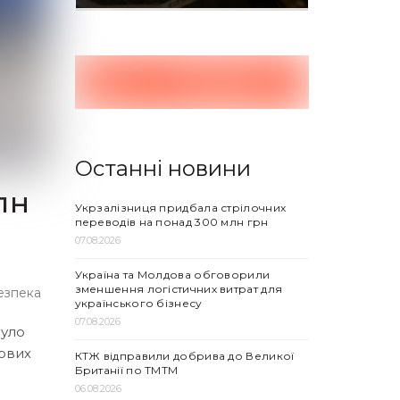
Останні новини
лн
Укрзалізниця придбала стрілочних
переводів на понад 300 млн грн
07.08.2026
Україна та Молдова обговорили
зменшення логістичних витрат для
езпека
українського бізнесу
07.08.2026
було
гових
КТЖ відправили добрива до Великої
Британії по ТМТМ
06.08.2026