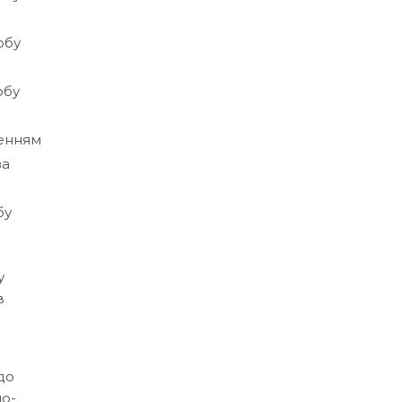
обу
обу
женням
за
бу
у
в
до
но-