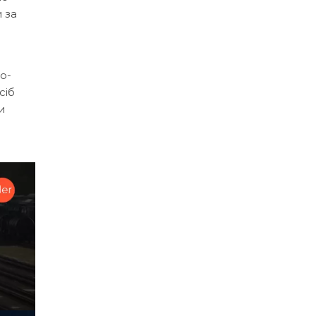
 за
о-
сіб
и