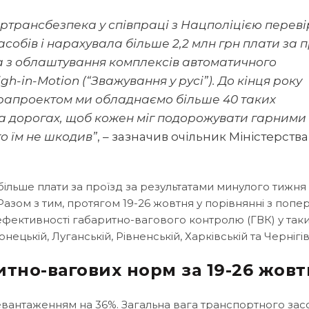
кртрансбезпека у співпраці з Нацполіцією перев
собів і нарахувала більше 2,2 млн грн плати за п
та з облаштування комплексів автоматичного
-in-Motion (“Зважування у русі”). До кінця року
фрапроектом ми обладнаємо більше 40 таких
на дорогах, щоб кожен міг подорожувати гарними
о їм не шкодив”
, – зазначив очільник Міністерства
більше плати за проїзд за результатами минулого тижня 
Разом з тим, протягом 19-26 жовтня у порівнянні з попе
фективності габаритно-вагового контролю (ГВК) у так
нецькій, Луганській, Рівненській, Харківській та Чернігів
тно-вагових норм за 19-26 жовт
евантаженням на 36%. Загальна вага транспортного зас