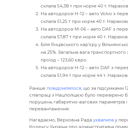
склала 54,38 т при нормі 40 т. Нарахов
На автодорозі Н-12 – авто Volvo з пе
склала 51,25 т при нормі 40 т. Нарахов
На автодорозі М-06 – авто DAF з пер
склала 57,87 т при нормі 40 т. Нарахов
Біля Янцівського кар’єру у Вільнянсь
на 25%. Загальна вага транспортного з
проїзд – 123,60 євро.
На автодорозі Н-12 – авто DAF з пер
склала 51,94 т при нормі 44 т. Нарахов
Раніше
повідомлялося
, що за підсумками 
співпраці з Нацполіцією було перевірено бл
порушень габаритно-вагових параметрів і
перевантаження.
Нагадаємо, Верховна Рада
ухвалила
у пер
Кодексу України про адміністративні пра