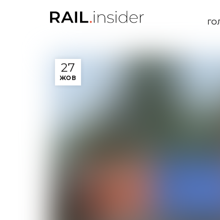
ГО
27
ЖОВ