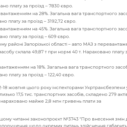
ано плату за проїзд – 7830 євро.
ревантаженням на 28%. Загальна вага транспортного зас
ано плату за проїзд – 3192,72 євро.
евантаженням на 45%. Загальна вага транспортного зас
ано плату за проїзд – 609 євро.
кому районі Запорізької області – авто МАЗ з переванта
асобу склала 49,87 т при нормі 40 т. Нараховано плату 
евантаженням на 18%. Загальна вага транспортного засо
ано плату за проїзд – 122,40 євро.
12-18 жовтня цього року інспекторами Укртрансбезпеки 
изько 17,5 тис. транспортних засобів, складено 279 акті
 нараховано майже 2,8 млн гривень плати за
шому читанні законопроєкт №3743 “Про внесення змін 
вопорушення щодо окремих питань здійснення габарит