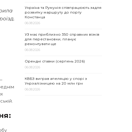
Україна та Румунія співпрацюють задля
ірила
розвитку маршруту до порту
Констанца
роїзд.
06.08.2026
УЗ має приблизно 350 справних візків
для перестановки, планує
ремонтувати ще
06.08.2026
Орендні ставки (серпень 2026)
06.08.2026
КВБЗ виграв апеляцію у спорі з
–
Укрзалізницею на 20 млн грн
реднім
06.08.2026
их
ській.
ня:
обу