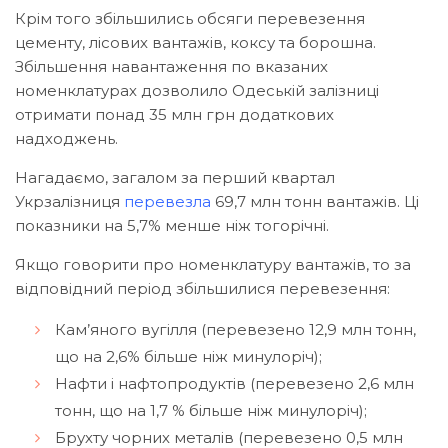
Крім того збільшились обсяги перевезення
цементу, лісових вантажів, коксу та борошна.
Збільшення навантаження по вказаних
номенклатурах дозволило Одеській залізниці
отримати понад 35 млн грн додаткових
надходжень.
Нагадаємо, загалом за перший квартал
Укрзалізниця
перевезла
69,7 млн тонн вантажів. Ці
показники на 5,7% менше ніж тогорічні.
Якщо говорити про номенклатуру вантажів, то за
відповідний період збільшилися перевезення:
Кам’яного вугілля (перевезено 12,9 млн тонн,
що на 2,6% більше ніж минулоріч);
Нафти і нафтопродуктів (перевезено 2,6 млн
тонн, що на 1,7 % більше ніж минулоріч);
Брухту чорних металів (перевезено 0,5 млн