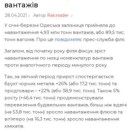
вантажів
28.04.2021
Автор
Rail.insider
У січні-березні Одеська залізниця прийняла до
навантаження 4,93 млн тонн вантажів, або 89,5 тис.
тонн вагонів. Про це
повідомляє
прес-служба філії.
Загалом, від початку року філія фіксує зріст
навантаження по низці номенклатур вантажів
проти аналогічного періоду минулого року.
Так, за звітний період приріст спостерігається:
брухт чорних металів +26% (або 17,2 тис. тонн) та
продтовари – +22% (або 38,9 тис. тонн). Також 5%
росту (+46,4 тис. тонн) продемонстрували
перевезення будівельних вантажів, більш ніж вдвічі
(на 53,8 тис. тонн) зросло навантаження флюсів та
вп’ятеро (на 16,3 тис. тонн) зросло навантаження
хімікатів.