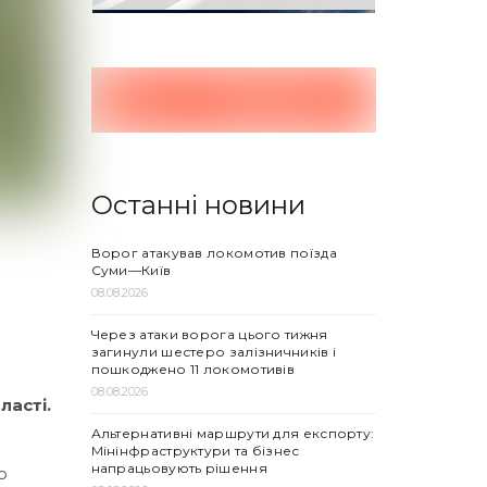
Останні новини
Ворог атакував локомотив поїзда
Суми—Київ
08.08.2026
Через атаки ворога цього тижня
загинули шестеро залізничників і
пошкоджено 11 локомотивів
08.08.2026
ласті.
Альтернативні маршрути для експорту:
Мінінфраструктури та бізнес
напрацьовують рішення
о