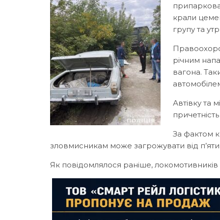
припаркован
крали цемен
групу та ут
Правоохорон
річним напа
вагона. Так
автомобілем
Автівку та 
причетність
За фактом к
зловмисникам може загрожувати від п’яти 
Як повідомлялося раніше, локомотивників 