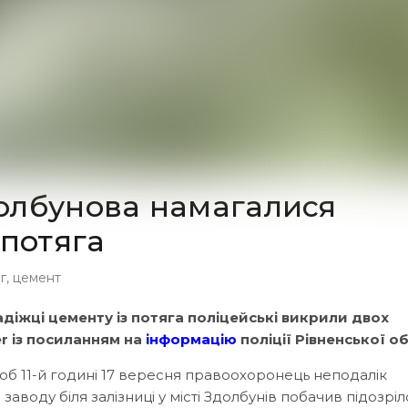
олбунова намагалися
 потяга
г
,
цемент
адіжці цементу із потяга поліцейські викрили двох
er із посиланням на
інформацію
поліції Рівненської об
б 11-й годині 17 вересня правоохоронець неподалік
заводу біля залізниці у місті Здолбунів побачив підозріл