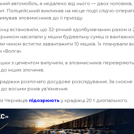
ий автомобіль, а недалеко від нього — двох чоловіків, 
т. Поліцейський викликав на місце події слідчо-операт
римував зловмисників до її приїзду.
ці встановили, що 32-річний здолбунівчанин разом із 
рником насипали у мішки будівельну суміш із вантажно
им чином встигли завантажити 10 мішків. Їх планували в
 «Волга».
мішки з цементом вилучили, а зловмисників перевіряють
 до інших злочинів.
радіжки розпочато досудове розслідування. За скоєне
до восьми років ув’язнення.
із Чернівців
підозрюють
у крадіжці 20 т дизпального.