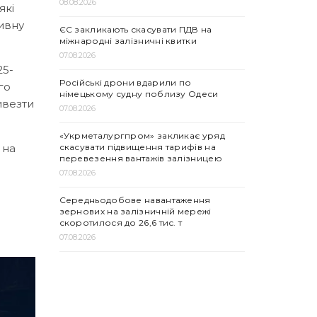
08.08.2026
які
ивну
ЄС закликають скасувати ПДВ на
міжнародні залізничні квитки
07.08.2026
25-
Російські дрони вдарили по
го
німецькому судну поблизу Одеси
ивезти
07.08.2026
«Укрметалургпром» закликає уряд
скасувати підвищення тарифів на
 на
перевезення вантажів залізницею
07.08.2026
Середньодобове навантаження
зернових на залізничній мережі
скоротилося до 26,6 тис. т
07.08.2026