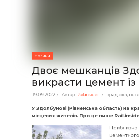
Новини
Двоє мешканців Зд
викрасти цемент із
19.09.2022
Автор
Rail.insider
крадіжка
,
потя
У Здолбунові (Рівненська область) на кр
місцевих жителів. Про це пише Rail.insid
Приблизно о
цементного 