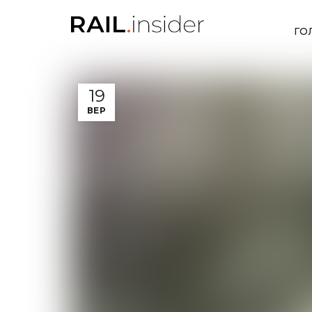
ГО
19
ВЕР