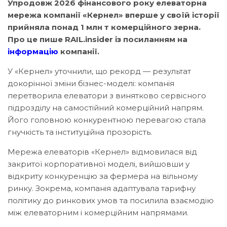
Упродовж 2026 фінансового року елеваторна
мережа компанії «Кернел» вперше у своїй історії
прийняла понад 1 млн т комерційного зерна.
Про це пише RAIL.insider із посиланням на
інформацію
компанії.
У «Кернел» уточнили, що рекорд — результат
докорінної зміни бізнес-моделі: компанія
перетворила елеватори з винятково сервісного
підрозділу на самостійний комерційний напрям.
Його головною конкурентною перевагою стала
гнучкість та інституційна прозорість.
Мережа елеваторів «Кернел» відмовилася від
закритої корпоративної моделі, вийшовши у
відкриту конкуренцію за фермера на вільному
ринку. Зокрема, компанія адаптувала тарифну
політику до ринкових умов та посилила взаємодію
між елеваторним і комерційним напрямами.