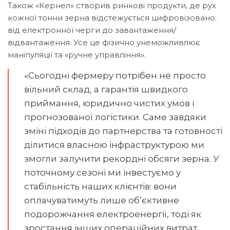
Також «Кернел» створив ринкові продукти, де рух
кожної тонни зерна відстежується цифровізовано:
від електронної черги до завантаження/
відвантаження. Усе це фізично унеможливлює
маніпуляції та «ручне управління».
«Сьогодні фермеру потрібен не просто
вільний склад, а гарантія швидкого
приймання, юридично чистих умов і
прогнозованої логістики. Саме завдяки
зміні підходів до партнерства та готовності
ділитися власною інфраструктурою ми
змогли залучити рекордні обсяги зерна. У
поточному сезоні ми інвестуємо у
стабільність наших клієнтів: вони
оплачуватимуть лише об’єктивне
подорожчання електроенергії, тоді як
зростання інших операційних витрат