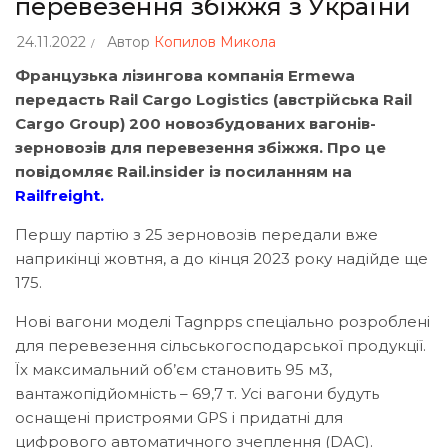
перевезення збіжжя з України
24.11.2022
Автор
Копилов Микола
Французька лізингова компанія Ermewa
передасть Rail
Cargo
Logistics
(австрійська Rail
Cargo
Group
) 200 новозбудованих вагонів-
зерновозів для перевезення збіжжя. Про це
повідомляє Rail
.insider
із посиланням на
Railfreight
.
Першу партію з 25 зерновозів передали вже
наприкінці жовтня, а до кінця 2023 року надійде ще
175.
Нові вагони моделі Tagnpps спеціально розроблені
для перевезення сільськогосподарської продукції.
Їх максимальний об’єм становить 95 м3,
вантажопідйомність – 69,7 т. Усі вагони будуть
оснащені пристроями GPS і придатні для
цифрового автоматичного зчеплення (DAC).