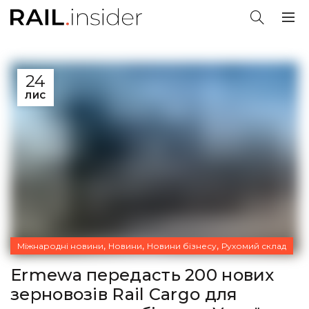
24
ЛИС
,
,
,
Міжнародні новини
Новини
Новини бізнесу
Рухомий склад
Ermewa передасть 200 нових
зерновозів Rail Cargo для