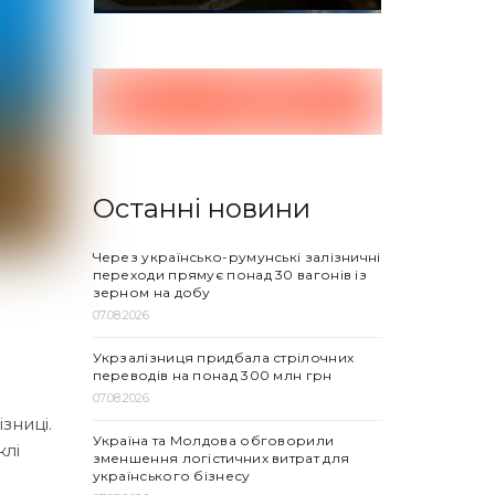
Останні новини
Через українсько-румунські залізничні
переходи прямує понад 30 вагонів із
зерном на добу
07.08.2026
Укрзалізниця придбала стрілочних
переводів на понад 300 млн грн
07.08.2026
зниці.
Україна та Молдова обговорили
клі
зменшення логістичних витрат для
українського бізнесу