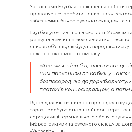
За словами Езугбая, поліпшення роботи терм
пропонується зробити приватному сектору 
забезпечить бізнес рухомим складом та оп
Езугбая уточнив, що на сьогодні Укрзалізн
ринку та вивчення можливості концесії то
список об’єктів, які будуть передаватись 
кожного окремого терміналу.
«Але ми хотіли б провести концесії
цим проханням до Кабміну. Також, в
безпосередньо до держбюджету. 
платежів концесієдавцем, а потім
Відповідаючи на питання про подальшу долю
зараз перебувають контейнерні термінали,
середовищі термінального обслуговування
інфраструктури та рухомого складу за до
«Укрзалізниця».