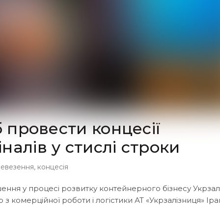
б провести концесії
налів у стислі строки
ревезення
,
концесія
ення у процесі розвитку контейнерного бізнесу Укрзалі
з комерційної роботи і логістики АТ «Укрзалізниця» Іра