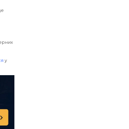
де
нерних
ся
у