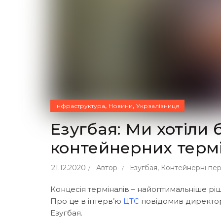
,
,
Інфраструктура
Новини
Укрзалізниця
Езугбая: Ми хотіли 
контейнерних термі
21.12.2020
Автор
Езугбая
,
Контейнерні пе
Концесія терміналів – найоптимальніше ріш
Про це в інтерв’ю
ЦТС
повідомив директор 
Езугбая.