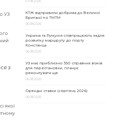
07.08.2026
КТЖ відправили добрива до Великої
о УЗ
Британії по ТМТМ
06.08.2026
ного
Україна та Румунія співпрацюють задля
чний
розвитку маршруту до порту
Констанца
06.08.2026
УЗ має приблизно 350 справних візків
ся з
для перестановки, планує
ремонтувати ще
06.08.2026
Орендні ставки (серпень 2026)
06.08.2026
і якої
нтному