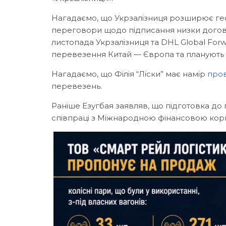
Нагадаємо, що Укрзалізниця розширює ге
переговори щодо підписання низки догово
листопада Укрзалізниця та DHL Global For
перевезення Китай — Європа та планують
Нагадаємо, що Філія “Ліски” має намір
про
перевезень.
Раніше Езугбая заявляв, що підготовка до
співпраці з Міжнародною фінансовою корп