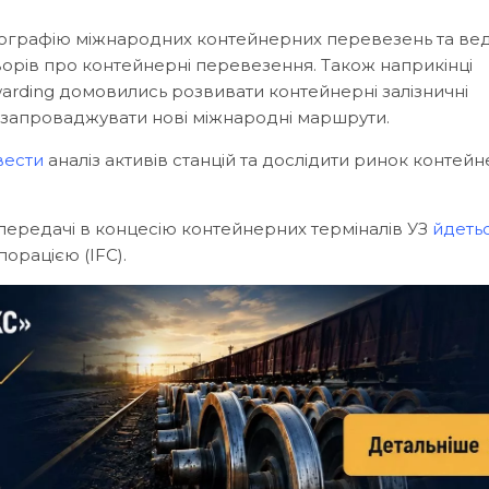
ографію міжнародних контейнерних перевезень та ве
рів про контейнерні перевезення. Також наприкінці
warding домовились розвивати контейнерні залізничні
 запроваджувати нові міжнародні маршрути.
вести
аналіз активів станцій та дослідити ринок контей
 передачі в концесію контейнерних терміналів УЗ
йдеть
орацією (IFC).