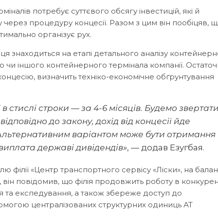
іналів потребує суттєвого обсягу інвестицій, які й
через процедуру концесії. Разом з цим він пообіцяв, щ
тимально організує рух.
иця знаходиться на етапі детального аналізу контейнер
го чи іншого контейнерного термінала компанії. Остато
у концесію, визначить техніко-економічне обґрунтування
 в стислі строки — за 4-6 місяців. Будемо звертати
ідповідно до закону, дохід від концесії йде
Альтернативним варіантом може бути отримання
 виплата державі дивідендів»
, — додав Езугбая.
 філії «Центр транспортного сервісу «Ліски», на баланс
 він повідомив, що філія продовжить роботу в конкуре
 та експедування, а також збереже доступ до
помогою централізованих структурних одиниць АТ