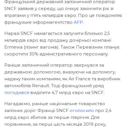
Французький державний залізничний оператор
SNCF заявив у середу, що очікує закінчити рік зі
втратами у п’ять мільярдів євро. Про це повідомляє
французьке інформагентство
AFP
.
Наразі SNCF намагається залучити близько 2,5
мільярдів євро від продажу дочірньої компанії
Ermewa (лізинг вагонів). Також Перевізник планує
скоротити 30% адміністративного персоналу.
Раніше залізничний оператор звернувся за
державною допомогою, вказуючи на допомогу,
надану таким компаніям, як Air France та виробник
автомобілів Renault. Тоді французький уряд
погодився
виділити 4,7 млрд євро на SNCF.
Нагадаємо, раніше національне товариство
залізних доріг Франції SNCF
оголосило
про 2,4
млрд євро збитків за перше півріччя. Для
порівняння, за перші шість місяців 2019 року,