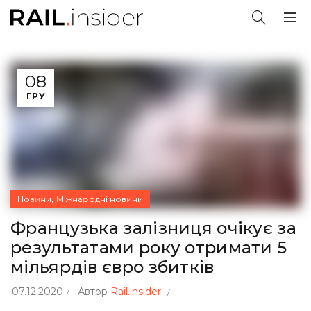
08
ГРУ
,
Новини
Міжнародні новини
Французька залізниця очікує за
результатами року отримати 5
мільярдів євро збитків
07.12.2020
Автор
Rail.insider