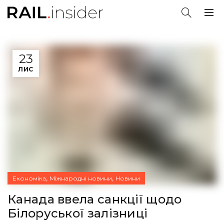
23
ЛИС
,
,
Економіка
Міжнародні новини
Новини
Канада ввела санкції щодо
Білоруської залізниці