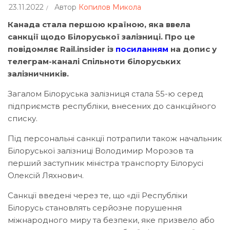
23.11.2022
Автор
Копилов Микола
Канада стала першою країною, яка ввела
санкції щодо Білоруської залізниці. Про це
повідомляє Rail.insider із
посиланням
на допис у
телеграм-каналі Спільноти білоруських
залізничників.
Загалом Білоруська залізниця стала 55-ю серед
підприємств республіки, внесених до санкційного
списку.
Під персональні санкції потрапили також начальник
Білоруської залізниці Володимир Морозов та
перший заступник міністра транспорту Білорусі
Олексій Ляхнович.
Санкції введені через те, що «дії Республіки
Білорусь становлять серйозне порушення
міжнародного миру та безпеки, яке призвело або