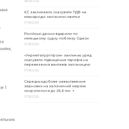
08.08.2026
ані
ЄС закликають скасувати ПДВ на
міжнародні залізничні квитки
07.08.2026
о
Російські дрони вдарили по
німецькому судну поблизу Одеси
ез
07.08.2026
нням,
«Укрметалургпром» закликає уряд
скасувати підвищення тарифів на
перевезення вантажів залізницею
07.08.2026
Середньодобове навантаження
зернових на залізничній мережі
е 1
скоротилося до 26,6 тис. т
07.08.2026
шильних