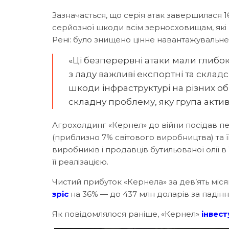
Зазначається, що серія атак завершилася 16
серйозної шкоди всім зерносховищам, які
Рені: було знищено цінне навантажувальн
«Ці безперервні атаки мали глибок
з ладу важливі експортні та склад
шкоди інфраструктурі на різних об’
складну проблему, яку група актив
Агрохолдинг «Кернел» до війни посідав пе
(приблизно 7% світового виробництва) та ї
виробників і продавців бутильованої олії в
її реалізацією.
Чистий прибуток «Кернела» за дев’ять міс
зріс
на 36% — до 437 млн доларів за падінн
Як повідомлялося раніше, «Кернел»
інвест