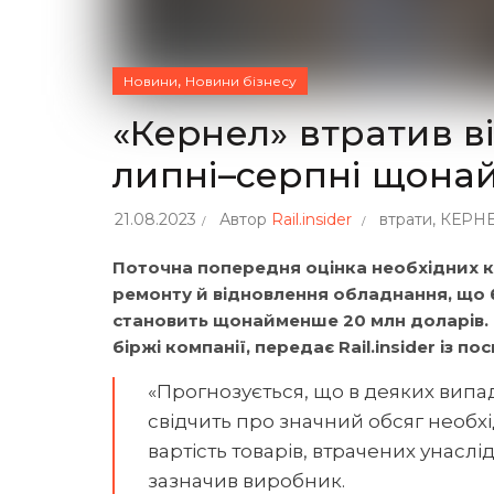
,
Новини
Новини бізнесу
«Кернел» втратив ві
липні–серпні щона
21.08.2023
Автор
Rail.insider
втрати
,
КЕРН
Поточна попередня оцінка необхідних к
ремонту й відновлення обладнання, що 
становить щонайменше 20 млн доларів. 
біржі компанії, передає Rail.insider із по
«Прогнозується, що в деяких випа
свідчить про значний обсяг необх
вартість товарів, втрачених унаслі
зазначив виробник.