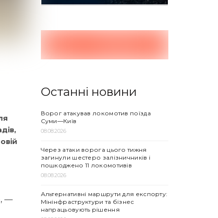
Останні новини
Ворог атакував локомотив поїзда
ля
Суми—Київ
дів,
08.08.2026
овій
Через атаки ворога цього тижня
загинули шестеро залізничників і
пошкоджено 11 локомотивів
08.08.2026
Альтернативні маршрути для експорту:
, —
Мінінфраструктури та бізнес
напрацьовують рішення