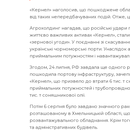
«Кернел» наголосив, що пошкоджене облад
від таких непередбачуваних подій. Отже, ці
Агрохолдинг нагадав, що російські удари 
життєво важливих активах «Кернел», сталис
«зернової угоди». У поєднанні зі скасуван
українські чорноморські порти. Унаслідок
приймальним потужностям і навантажува
Згодом, 24 липня, РФ завдала ще одного ра
пошкодила портову інфраструктуру, зачепи
«Кернел», що призвело до втрати 6 тис. т
приймальних потужностей і трубопровідног
тис. т соняшникової олії.
Потім 6 серпня було завдано значного рак
розташованому в Хмельницькій області, що
розвантажувального обладнання. Крім того
та адміністративних будівель.