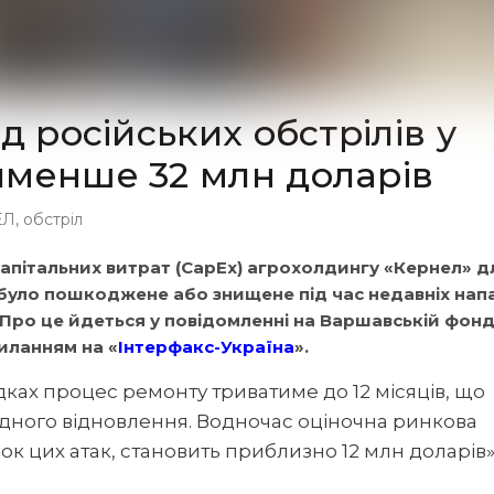
д російських обстрілів у
йменше 32 млн доларів
ЕЛ
,
обстріл
апітальних витрат (CapEx) агрохолдингу «Кернел» д
було пошкоджене або знищене під час недавніх напа
Про це йдеться у повідомленні на Варшавській фонд
силанням на «
Інтерфакс-Україна
».
дках процес ремонту триватиме до 12 місяців, що
ідного відновлення. Водночас оціночна ринкова
док цих атак, становить приблизно 12 млн доларів»