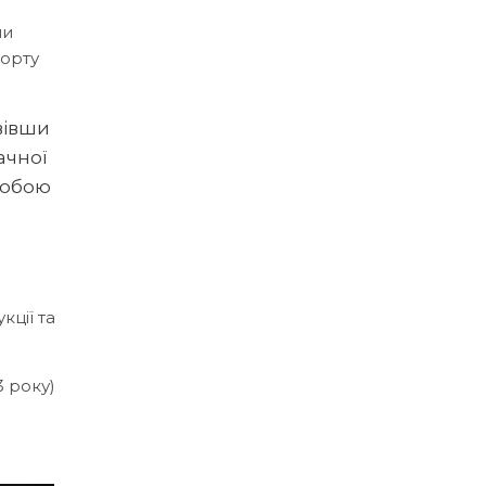
ли
порту
вівши
ачної
 собою
кції та
 року)