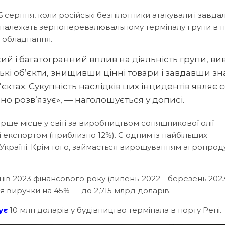
 серпня, коли російські безпілотники атакували і завда
 належать зерноперевалювальному терміналу групи в 
е обладнання.
ий і багатогранний вплив на діяльність групи, ви
ські об’єкти, знищивши цінні товари і завдавши зн
єктах. Сукупність наслідків цих інцидентів являє
но розв’язує», — наголошується у дописі.
рше місце у світі за виробництвом соняшникової олії
ї експортом (приблизно 12%). Є одним із найбільших
 Україні. Крім того, займається вирощуванням агропроду
яців 2023 фінансового року (липень-2022—березень 2023
я виручки на 45% — до 2,715 млрд доларів.
ує
10 млн доларів у будівництво термінала в порту Рені.