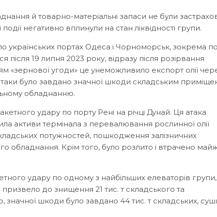
нання й товарно-матеріальні запаси не були застрахов
 події негативно вплинули на стан ліквідності групи.
по українських портах Одеса і Чорноморськ, зокрема п
я після 19 липня 2023 року, відразу після розірвання
ням «зернової угоди» це унеможливило експорт олії чер
 атаки було завдано значної шкоди складським приміще
льному обладнанню.
кетного удару по порту Рені на річці Дунай. Ця атака
ла активи термінала з перевалювання рослинної олії
 складських потужностей, пошкодження залізничних
о обладнання. Крім того, було розлито і втрачено майж
етного удару по одному з найбільших елеваторів групи,
 призвело до знищення 21 тис. т складського та
, значної шкоди було завдано 44 тис. т складських, су