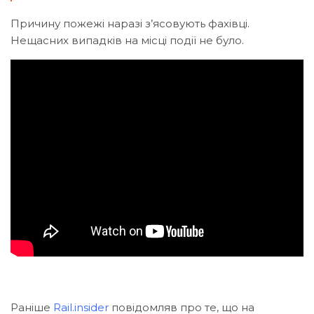
Причину пожежі наразі з’ясовують фахівці.
Нещасних випадків на місці події не було.
Раніше
Rail.insider
повідомляв про те, що на