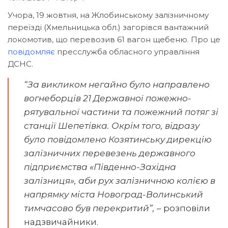
Учора, 19 жовтня, на Жлобинському залізничному
переїзді (Хмельницька обл.) загорівся вантажний
локомотив, що перевозив 61 вагон щебеню. Про це
повідомляє
пресслужба обласного управління
ДСНС.
“За викликом негайно було направлено
вогнеборців 21 Державної пожежно-
рятувальної частини та пожежний потяг зі
станції Шепетівка. Окрім того, відразу
було повідомлено Козятинську дирекцію
залізничних перевезень державного
підприємства «Південно-Західна
залізниця», аби рух залізничною колією в
напрямку міста Новоград-Волинський
тимчасово був перекритий”,
– розповіли
надзвичайники.