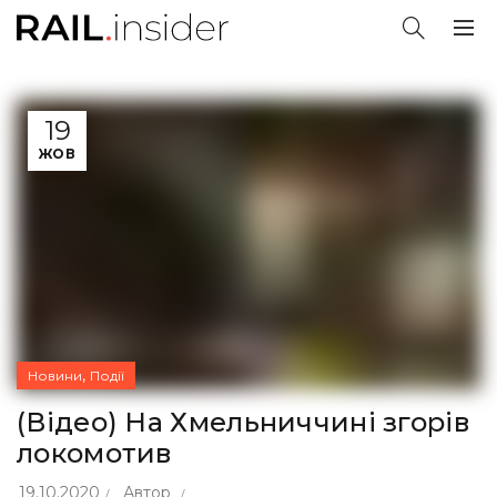
19
ЖОВ
,
Новини
Події
(Відео) На Хмельниччині згорів
локомотив
19.10.2020
Автор