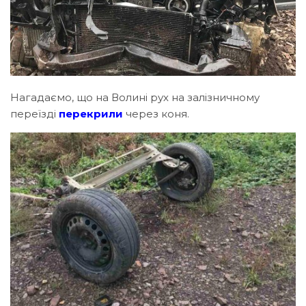
Нагадаємо, що на Волині рух на залізничному
переїзді
перекрили
через коня.