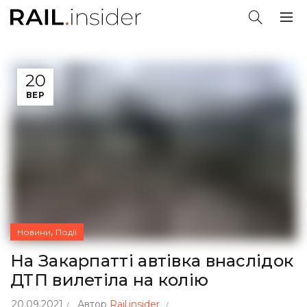
20
ВЕР
,
Новини
Події
На Закарпатті автівка внаслідок
ДТП вилетіла на колію
20.09.2021
Автор
Rail.insider