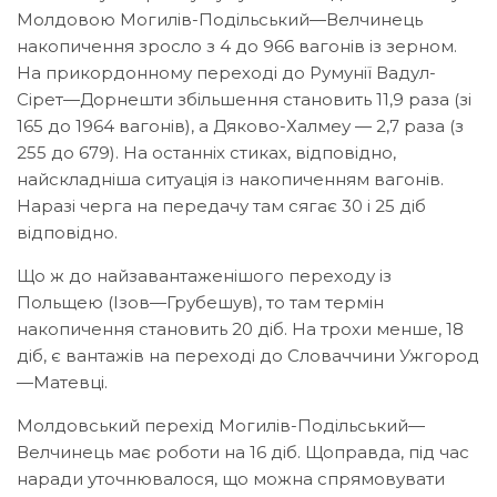
Молдовою Могилів-Подільський—Велчинець
накопичення зросло з 4 до 966 вагонів із зерном.
На прикордонному переході до Румунії Вадул-
Сірет—Дорнешти збільшення становить 11,9 раза (зі
165 до 1964 вагонів), а Дяково-Халмеу — 2,7 раза (з
255 до 679). На останніх стиках, відповідно,
найскладніша ситуація із накопиченням вагонів.
Наразі черга на передачу там сягає 30 і 25 діб
відповідно.
Що ж до найзавантаженішого переходу із
Польщею (Ізов—Грубешув), то там термін
накопичення становить 20 діб. На трохи менше, 18
діб, є вантажів на переході до Словаччини Ужгород
—Матевці.
Молдовський перехід Могилів-Подільський—
Велчинець має роботи на 16 діб. Щоправда, під час
наради уточнювалося, що можна спрямовувати