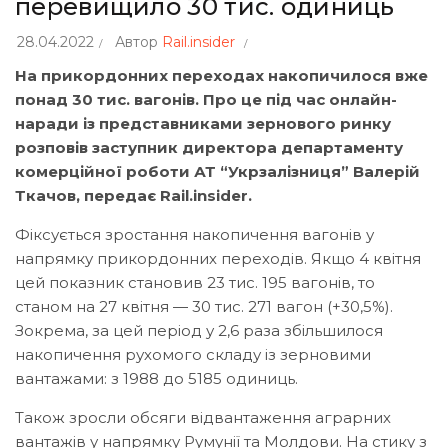
перевищило 30 тис. одиниць
28.04.2022
Автор
Rail.insider
На прикордонних переходах накопичилося вже
понад 30 тис. вагонів. Про це під час онлайн-
наради із представниками зернового ринку
розповів заступник директора департаменту
комерційної роботи АТ “Укрзалізниця” Валерій
Ткачов, передає Rail.insider.
Фіксується зростання накопичення вагонів у
напрямку прикордонних переходів. Якщо 4 квітня
цей показник становив 23 тис. 195 вагонів, то
станом на 27 квітня — 30 тис. 271 вагон (+30,5%).
Зокрема, за цей період у 2,6 раза збільшилося
накопичення рухомого складу із зерновими
вантажами: з 1988 до 5185 одиниць.
Також зросли обсяги відвантаження аграрних
вантажів у напрямку Румунії та Молдови. На стику з