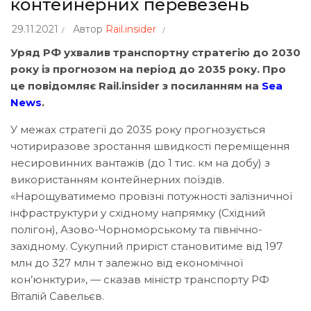
контейнерних перевезень
29.11.2021
Автор
Rail.insider
Уряд РФ ухвалив транспортну стратегію до 2030
року із прогнозом на період до 2035 року. Про
це повідомляє Rail.insider з посиланням на
Sea
News
.
У межах стратегії до 2035 року прогнозується
чотириразове зростання швидкості переміщення
несировинних вантажів (до 1 тис. км на добу) з
використанням контейнерних поїздів.
«Нарощуватимемо провізні потужності залізничної
інфраструктури у східному напрямку (Східний
полігон), Азово-Чорноморському та північно-
західному. Сукупний приріст становитиме від 197
млн до 327 млн т залежно від економічної
кон’юнктури», — сказав міністр транспорту РФ
Віталій Савельєв.