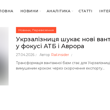
ЛОВНА
НОВИНИ
АНАЛІТИКА
СТАТТІ
ІНТЕ
,
Новини
Перевезення
Укрзалізниця шукає нові вант
у фокусі АТБ і Аврора
27.04.2026
Автор
Rail.insider
Трансформація вантажної бази стає для Укрзалізниц
вимушеним кроком: через скорочення експорту...