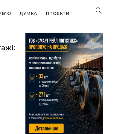
РВ’Ю
ДУМКА
ПРОЄКТИ
ажі:
і