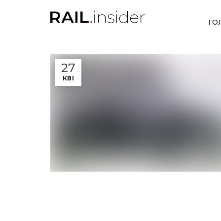
ГО
27
КВІ