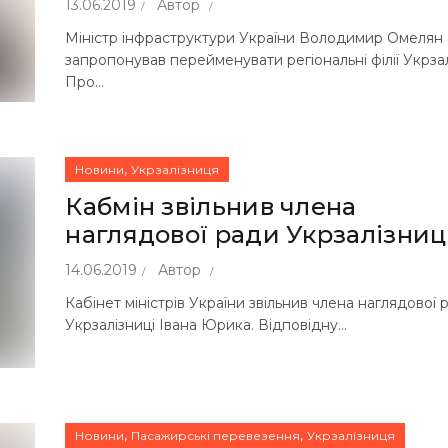
13.06.2019
Автор
Міністр інфраструктури України Володимир Омелян
запропонував перейменувати регіональні філії Укрзал
Про...
,
Новини
Укрзалізниця
Кабмін звільнив члена
наглядової ради Укрзалізниц
14.06.2019
Автор
Кабінет міністрів України звільнив члена наглядової 
Укрзалізниці Івана Юрика. Відповідну...
,
,
Новини
Пасажирські перевезення
Укрзалізниця