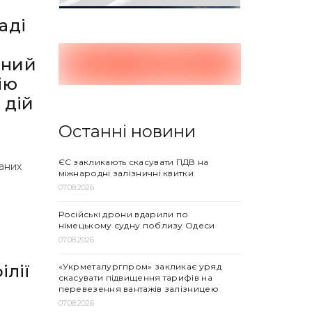
аді
вний
ію
 дій
Останні новини
ЄС закликають скасувати ПДВ на
наних
міжнародні залізничні квитки
07.08.2026
Російські дрони вдарили по
німецькому судну поблизу Одеси
07.08.2026
«Укрметалургпром» закликає уряд
ілії
скасувати підвищення тарифів на
перевезення вантажів залізницею
07.08.2026