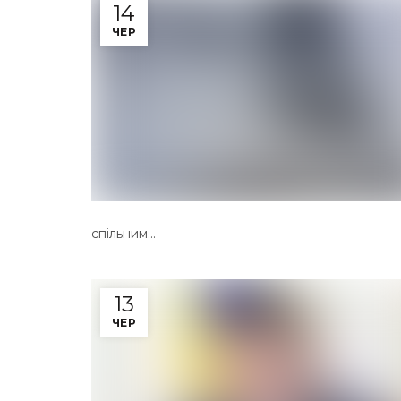
14
ЧЕР
спільним...
13
ЧЕР