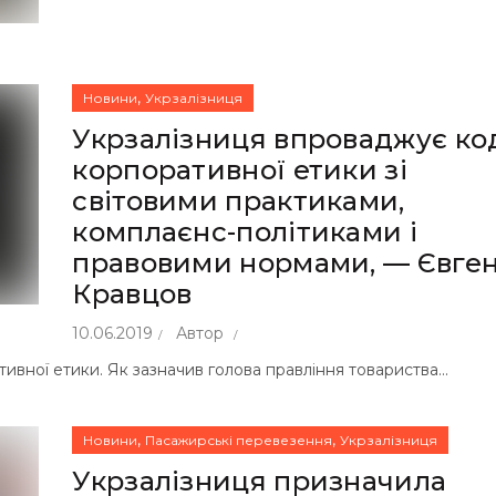
,
Новини
Укрзалізниця
Укрзалізниця впроваджує ко
корпоративної етики зі
світовими практиками,
комплаєнс-політиками і
правовими нормами, — Євге
Кравцов
10.06.2019
Автор
вної етики. Як зазначив голова правління товариства...
,
,
Новини
Пасажирські перевезення
Укрзалізниця
Укрзалізниця призначила