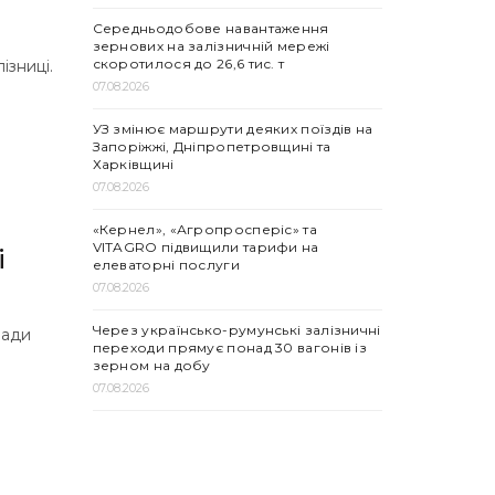
Середньодобове навантаження
зернових на залізничній мережі
скоротилося до 26,6 тис. т
ізниці.
07.08.2026
УЗ змінює маршрути деяких поїздів на
Запоріжжі, Дніпропетровщині та
Харківщині
07.08.2026
«Кернел», «Агропросперіс» та
VITAGRO підвищили тарифи на
і
елеваторні послуги
07.08.2026
Через українсько-румунські залізничні
ради
переходи прямує понад 30 вагонів із
зерном на добу
07.08.2026