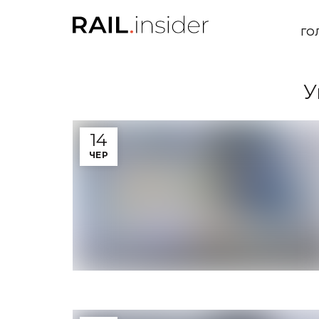
ГО
У
14
ЧЕР