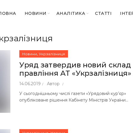
ЛОВНА
НОВИНИ
АНАЛІТИКА
СТАТТІ
ІНТЕ
крзалізниця
,
Новини
Укрзалізниця
Уряд затвердив новий склад
правління АТ «Укрзалізниця»
14.06.2019
Автор
У сьогоднішньому числі газети «Урядовий кур’єр»
опубліковане рішення Кабінету Міністрів України...
,
Укрзалізниця
Новини