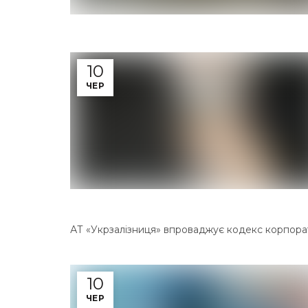
10
ЧЕР
АТ «Укрзалізниця» впроваджує кодекс корпорати
10
ЧЕР