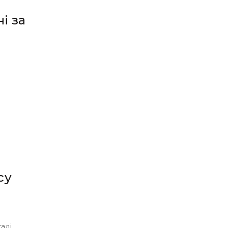
і за
ї
су
аді