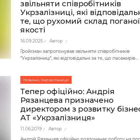
звільняти співробітників
Укрзалізниці, які відповідальн
те, що рухомий склад погано
якості
16.09.2025
Автор
Гройсман запропонував звільняти співробітників
"Укрзалізниці", які відповідальні за те, що пасажирів...
,
Новини
Укрзалізниця
Тепер офіційно: Андрія
Рязанцева призначено
директором з розвитку бізне
АТ «Укрзалізниця»
11.06.2019
Автор
Андрій Рязанцев офіційно розпочинає роботу на пос