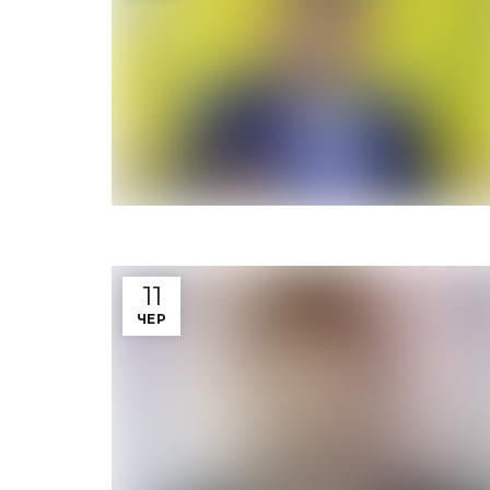
11
ЧЕР