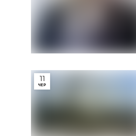
11
ЧЕР