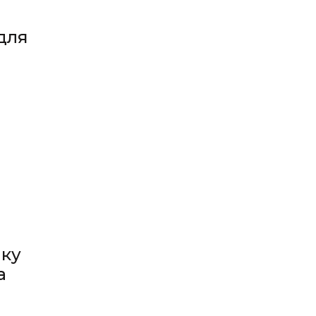
для
тку
а