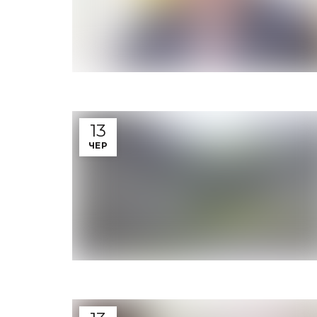
13
ЧЕР