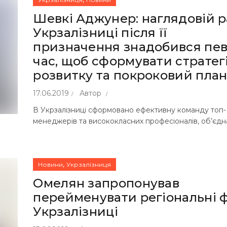
Шевкі Аджунер: наглядовій р
Укрзалізниці після її
призначення знадобився пе
час, щоб сформувати стратег
розвитку та покроковий план
17.06.2019
Автор
В Укрзалізниці сформовано ефективну команду топ-
менеджерів та висококласних професіоналів, об’єд
,
Новини
Укрзалізниця
Омелян запропонував
перейменувати регіональні ф
Укрзалізниці