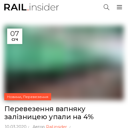
07
СІЧ
,
Новини
Перевезення
Перевезення вапняку
залізницею упали на 4%
10.03.2020
Автор
Rail.insider