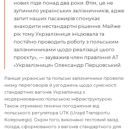
нових піде понад два роки. Втім, це не
зупинило українських залізничників, адже
запит наших пасажирів спонукає
знаходити нестандартні рішення. Майже
рік тому Укрзалізниця ініціювала та
постійно проводить роботу з польським
залізничниками щодо реалізації цього
проєкту», — зауважив член правління АТ
«Укрзалізниця» Олександр Перцовський.
Раніше українські та польські залізничники провели
низку переговорів й узгоджень щодо сумісності
стандартних вагонів Укрзалізниці з
модернізованою польською інфраструктурою.
Також отримано технічні погодження від
польського регулятора UTK (Urząd Transportu
Kolejowego). Окрім того, виконано тестовий заїзд
поїзда, сформованого з вагонів стандартного для