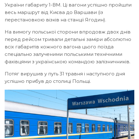
України габариту 1-ВМ. Ці вагони успішно пройшли
весь маршрут від Києва до Варшави (із
перестановкою візків на станції Ягодин).
На вимогу польської сторони впродовж двох днів
перед рейсом тривали детальні заміри абсолютно
всіх габаритів кожного вагона цього поїзда
спеціально залученими польськими технічними
фахівцями з українською командою залізничників.
Потяг вирушив у путь 31 травня і наступного дня
успішно прибув до столиці Польщі.