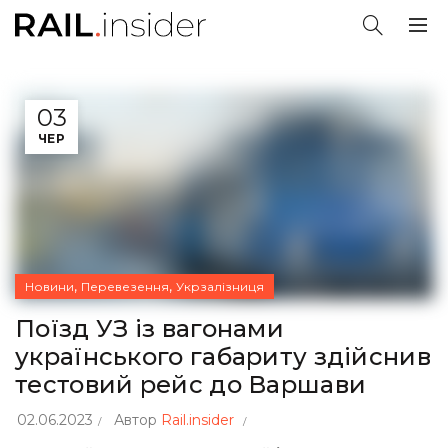
03
ЧЕР
,
,
Новини
Перевезення
Укрзалізниця
Поїзд УЗ із вагонами
українського габариту здійснив
тестовий рейс до Варшави
02.06.2023
Автор
Rail.insider