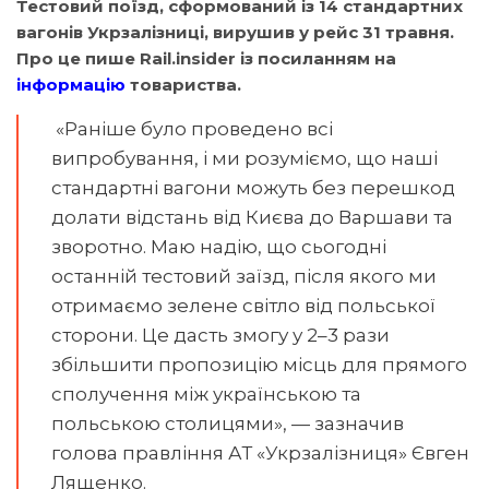
Тестовий поїзд, сформований із 14 стандартних
вагонів Укрзалізниці, вирушив у рейс 31 травня.
Про це пише Rail.insider із посиланням на
інформацію
товариства.
«Раніше було проведено всі
випробування, і ми розуміємо, що наші
стандартні вагони можуть без перешкод
долати відстань від Києва до Варшави та
зворотно. Маю надію, що сьогодні
останній тестовий заїзд, після якого ми
отримаємо зелене світло від польської
сторони. Це дасть змогу у 2–3 рази
збільшити пропозицію місць для прямого
сполучення між українською та
польською столицями», — зазначив
голова правління АТ «Укрзалізниця» Євген
Лященко.