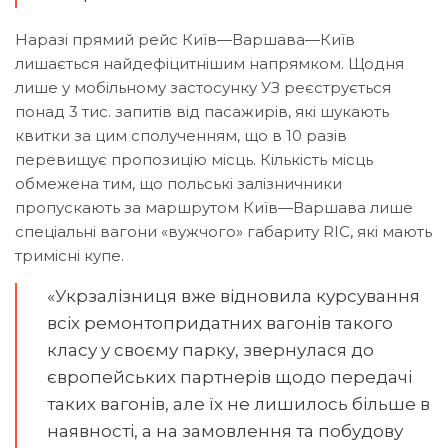
Наразі прямий рейс Київ—Варшава—Київ
лишається найдефіцитнішим напрямком. Щодня
лише у мобільному застосунку УЗ реєструється
понад 3 тис. запитів від пасажирів, які шукають
квитки за цим сполученням, що в 10 разів
перевищує пропозицію місць. Кількість місць
обмежена тим, що польські залізничники
пропускають за маршрутом Київ—Варшава лише
спеціальні вагони «вужчого» габариту RIC, які мають
тримісні купе.
«Укрзалізниця вже відновила курсування
всіх ремонтопридатних вагонів такого
класу у своєму парку, звернулася до
європейських партнерів щодо передачі
таких вагонів, але їх не лишилось більше в
наявності, а на замовлення та побудову