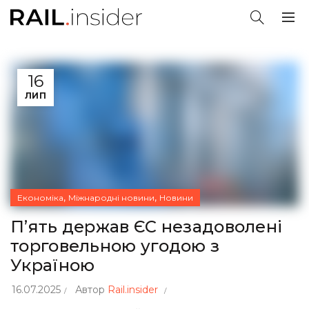
16
ЛИП
,
,
Економіка
Міжнародні новини
Новини
П’ять держав ЄС незадоволені
торговельною угодою з
Україною
16.07.2025
Автор
Rail.insider