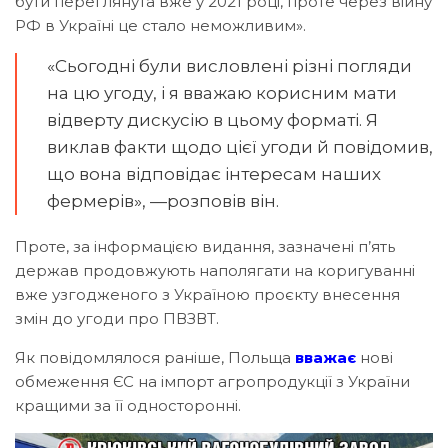
бути переглянута вже у 2021 році, проте через війну
РФ в Україні це стало неможливим».
«Сьогодні були висловлені різні погляди
на цю угоду, і я вважаю корисним мати
відверту дискусію в цьому форматі. Я
виклав факти щодо цієї угоди й повідомив,
що вона відповідає інтересам наших
фермерів», —розповів він.
Проте, за інформацією видання, зазначені п’ять
держав продовжують наполягати на коригуванні
вже узгодженого з Україною проєкту внесення
змін до угоди про ПВЗВТ.
Як повідомлялося раніше, Польща
вважає
нові
обмеження ЄС на імпорт агропродукції з України
кращими за її односторонні.