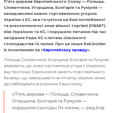
П’ять держав Європейського Союзу — Польща,
Словаччина, Угорщина, Болгарія та Румунія —
незадоволені новою торговельною угодою
України з ЄС, яка готується на базі поглибленої
та всеохоплюючої зони вільної торгівлі (ПВЗВТ)
між Україною та ЄС, і порушили питання під час
засідання Ради ЄС з питань сільського
господарства 14 липня. Про це пише Rail.insider
із посиланням на «
Європейську правду
».
Польща, Словаччина, Угорщина, Болгарія та Румунія
вважають, що нова торговельна угода з Україною,
яку пропонує Єврокомісія замість «торговельного
безвізу», що завершився на початку червня, може
дестабілізувати агроринки Євросоюзу.
«П’ять держав — Польща, Словаччина,
Угорщина, Болгарія та Румунія —
порушили сьогодні (14 липня, — ред.)під