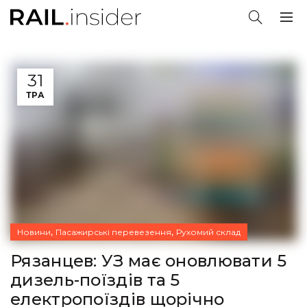
31
ТРА
,
,
Новини
Пасажирські перевезення
Рухомий склад
Рязанцев: УЗ має оновлювати 5
дизель-поїздів та 5
електропоїздів щорічно