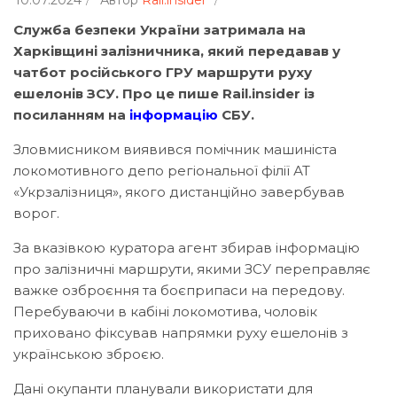
10.07.2024
Автор
Rail.insider
Служба безпеки України затримала на
Харківщині залізничника, який передавав у
чатбот російського ГРУ маршрути руху
ешелонів ЗСУ. Про це пише Rail.insider із
посиланням на
інформацію
СБУ.
Зловмисником виявився помічник машиніста
локомотивного депо регіональної філії АТ
«Укрзалізниця», якого дистанційно завербував
ворог.
За вказівкою куратора агент збирав інформацію
про залізничні маршрути, якими ЗСУ переправляє
важке озброєння та боєприпаси на передову.
Перебуваючи в кабіні локомотива, чоловік
приховано фіксував напрямки руху ешелонів з
українською зброєю.
Дані окупанти планували використати для