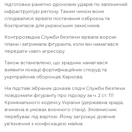
підготовки ракетно-дронових ударів по залізничній
інфраструктурі регіону. Таким чином вони
сподівалися зірвати постачання озброєнь та
боєприпасів для українських захисників.
Контррозвідка Служби безпеки зірвала ворожі
плани і затримала фігуранта, коли він намагався
передати «звіт» агресору.
Також встановлено, що зрадник намагався
виявити локації фортифікаційних споруд та
укріпрайонів оборонців Харкова.
На підставі зібраних доказів слідчі Служби безпеки
повідомили фігуранту про підозру за ч. 2 ст. 111
Кримінального кодексу України (державна зрада,
вчинена в умовах воєнного стану). Зловмисник
перебуває під вартою. Йому загрожує довічне
ув’язнення з конфіскацією майна.