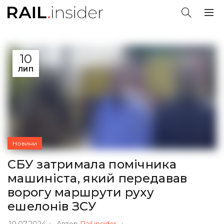
10
ЛИП
Новини
СБУ затримала помічника
машиніста, який передавав
ворогу маршрути руху
ешелонів ЗСУ