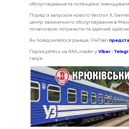
обслуговування та потенційно зменшувати 
Поряд із запуском нового Vectron X, Siem
центр залізничного обслуговування в Мюн
початковою потужністю та здатний здійснюв
Як повідомлялося раніше, FlixTrain
предст
Підписуйтесь на RAIL.insider у
Viber
і
Teleg
галузі.