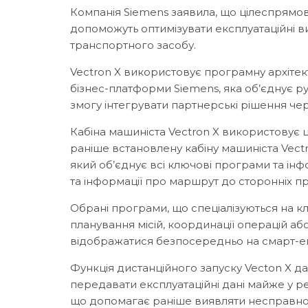
Компанія Siemens заявила, що цілеспрямова
допоможуть оптимізувати експлуатаційні в
транспортного засобу.
Vectron X використовує програмну архітект
бізнес-платформи Siemens, яка об’єднує ру
змогу інтегрувати партнерські рішення че
Кабіна машиніста Vectron X використовує 
раніше встановлену кабіну машиніста Vec
який об’єднує всі ключові програми та ін
та інформації про маршрут до сторонніх п
Обрані програми, що спеціалізуються на кл
планування місій, координації операцій аб
відображатися безпосередньо на смарт-екр
Функція дистанційного запуску Vecton X да
передавати експлуатаційні дані майже у р
що допомагає раніше виявляти несправност