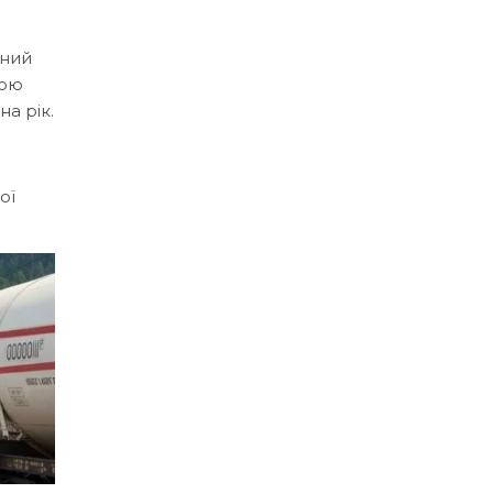
аний
шою
а рік.
ої