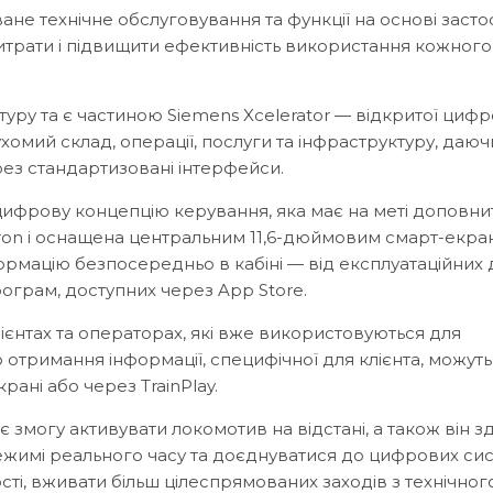
не технічне обслуговування та функції на основі засто
итрати і підвищити ефективність використання кожного
уру та є частиною Siemens Xcelerator — відкритої цифр
хомий склад, операції, послуги та інфраструктуру, даюч
рез стандартизовані інтерфейси.
цифрову концепцію керування, яка має на меті доповни
tron і оснащена центральним 11,6-дюймовим смарт-екра
формацію безпосередньо в кабіні — від експлуатаційних
рограм, доступних через App Store.
ієнтах та операторах, які вже використовуються для
о отримання інформації, специфічної для клієнта, можуть
ані або через TrainPlay.
є змогу активувати локомотив на відстані, а також він з
ежимі реального часу та доєднуватися до цифрових сис
і, вживати більш цілеспрямованих заходів з технічног