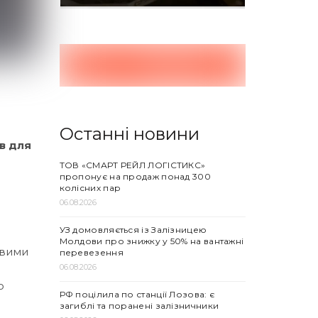
Останні новини
в для
ТОВ «СМАРТ РЕЙЛ ЛОГІСТИКС»
пропонує на продаж понад 300
колісних пар
06.08.2026
УЗ домовляється із Залізницею
Молдови про знижку у 50% на вантажні
овими
перевезення
06.08.2026
ю
РФ поцілила по станції Лозова: є
загиблі та поранені залізничники