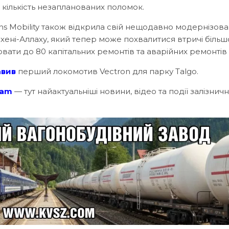
кількість незапланованих поломок.
ens Mobility також відкрила свій нещодавно модернізов
хені-Аллаху, який тепер може похвалитися втричі біль
ати до 80 капітальних ремонтів та аварійних ремонтів н
авив
перший локомотив Vectron для парку Talgo.
ram
— тут найактуальніші новини, відео та події залізничн