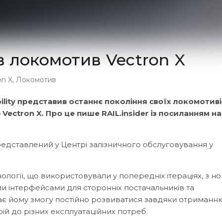
 локомотив Vectron X
on X
,
Локомотив
lity представив останнє покоління своїх локомотиві
ectron X. Про це пише RAIL.insider із посиланням на
едставлений у Центрі залізничного обслуговування у
логії, що використовували у попередніх ітераціях, з н
ми інтерфейсами для сторонніх постачальників та
дає йому змогу постійно розвиватися завдяки отриманн
ій до різних експлуатаційних потреб.