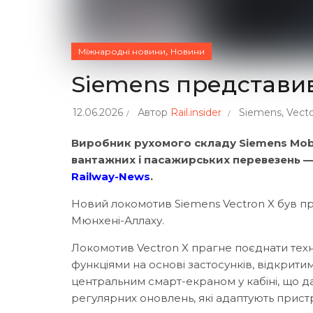
,
Міжнародні новини
Новини
Siemens представив
12.06.2026
Автор
Rail.insider
Siemens
,
Vect
Виробник рухомого складу Siemens Mobi
вантажних і пасажирських перевезень — V
Railway-News
.
Новий локомотив Siemens Vectron X був пр
Мюнхені-Аллаху.
Локомотив Vectron X прагне поєднати техно
функціями на основі застосунків, відкрити
центральним смарт-екраном у кабіні, що 
регулярних оновлень, які адаптують пристр