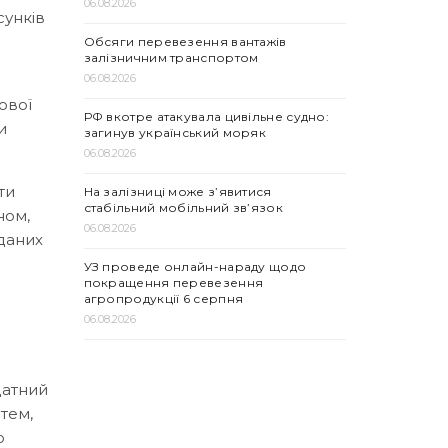
06.08.2026
сунків
Обсяги перевезення вантажів
залізничним транспортом
06.08.2026
ової
РФ вкотре атакувала цивільне судно:
и
загинув український моряк
06.08.2026
ти
На залізниці може з’явитися
стабільний мобільний зв’язок
ном,
06.08.2026
 даних
УЗ проведе онлайн-нараду щодо
покращення перевезення
агропродукції 6 серпня
06.08.2026
датний
тем,
о