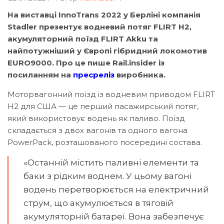
На виставці InnoTrans 2022 у Берліні компанія
Stadler презентує водневий потяг FLIRT H2,
акумуляторний поїзд FLIRT Akku та
найпотужніший у Європі гібридний локомотив
EURO9000. Про це пише Rail.insider із
посиланням на
пресреліз
виробника.
Моторвагонний поїзд із водневим приводом FLIRT
H2 для США — це перший пасажирський потяг,
який використовує водень як паливо. Поїзд
складається з двох вагонів та одного вагона
PowerPack, розташованого посередині состава.
«Останній містить паливні елементи та
баки з рідким воднем. У цьому вагоні
водень перетворюється на електричний
струм, що акумулюється в тяговій
акумуляторній батареї. Вона забезпечує