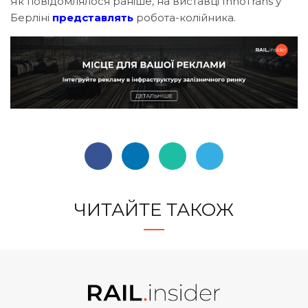
Як повідомлялося раніше, на виставці InnoTrans у
Берліні
представлять
робота-колійника.
ЧИТАЙТЕ ТАКОЖ