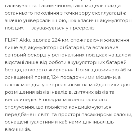
гальмування. Таким чином, така модель поїзда
останнього покоління з точки зору експлуатації є
значно універсальнішою, ніж класичні акумуляторні
поїзди», — зауважується у пресрелізі.
FLIRT Akku здолав 224 км, споживаючи живлення
лише від акумуляторної батареї, та встановив
світовий рекорд у регіональних поїздках на далекі
відстані лише від роботи акумуляторних батарей
без додаткового живлення. Потяг довжиною 46 м
оснащений понад 124 посадочними місцями, а
також має два універсальні місткі майданчики для
розміщення візків інвалідів, дитячих візків та
велосипедів. У поїздах міжрегіонального
сполучення, що повністю кондиціонуються,
передбачені світлі та просторі пасажирські салони,
оснащені туалетними кабінами для інвалідів-
візочників.