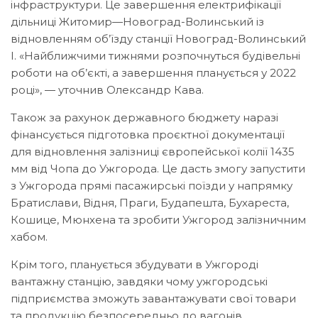
інфраструктури. Це завершення електрифікації
дільниці Житомир—Новоград-Волинський із
відновленням об’їзду станції Новоград-Волинський
І. «Найближчими тижнями розпочнуться будівельні
роботи на об’єкті, а завершення планується у 2022
році», — уточнив Олександр Кава.
Також за рахунок державного бюджету наразі
фінансується підготовка проєктної документації
для відновлення залізниці європейської колії 1435
мм від Чопа до Ужгорода. Це дасть змогу запустити
з Ужгорода прямі пасажирські поїзди у напрямку
Братислави, Відня, Праги, Будапешта, Бухареста,
Кошице, Мюнхена та зробити Ужгород залізничним
хабом.
Крім того, планується збудувати в Ужгороді
вантажну станцію, завдяки чому ужгородські
підприємства зможуть завантажувати свої товари
та продукцію безпосередньо до вагонів