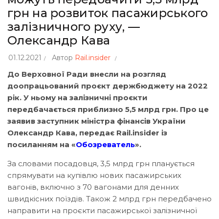
грн на розвиток пасажирського
залізничного руху, —
Олександр Кава
01.12.2021
Автор
Rail.insider
До Верховної Ради внесли на розгляд
доопрацьований проєкт держбюджету на 2022
рік. У ньому на залізничні проєкти
передбачається приблизно 5,5 млрд грн. Про це
заявив заступник міністра фінансів України
Олександр Кава, передає Rail.insider із
посиланням на «
Обозреватель
».
За словами посадовця, 3,5 млрд грн планується
спрямувати на купівлю нових пасажирських
вагонів, включно з 70 вагонами для денних
швидкісних поїздів. Також 2 млрд грн передбачено
направити на проєкти пасажирської залізничної