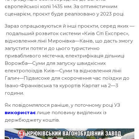
європейської колії 1435 мм. За оптимістичним
сценарієм, проєкт буде реалізовано у 2023 році.
Зараз опрацьовуються й інші проєкти, серед яких —
подальший розвиток системи «Київ Сіті Експрес»,
відновлення лінії Миронівка—Канів, що дасть змогу
запустити потяги до цього туристично
привабливого містечка, електрифікація дільниці
Ворожба—Суми для запуску швидкісних
електропоїздів Київ—Суми та відновлення лінії
Галич—Підвисоке для скорочення час поїздки до
Івано-Франківська та курортів Карпат на 2—3
години.
Як повідомлялося раніше, у поточному році УЗ
використає
лише половину виділених із
держбюджету коштів.