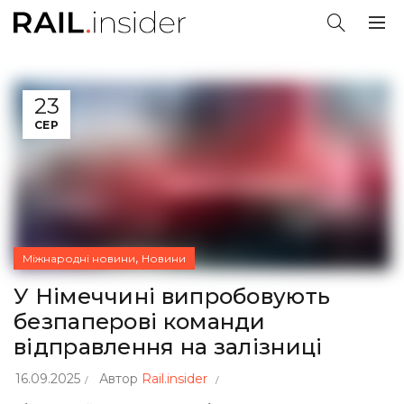
23
СЕР
,
Міжнародні новини
Новини
У Німеччині випробовують
безпаперові команди
відправлення на залізниці
16.09.2025
Автор
Rail.insider