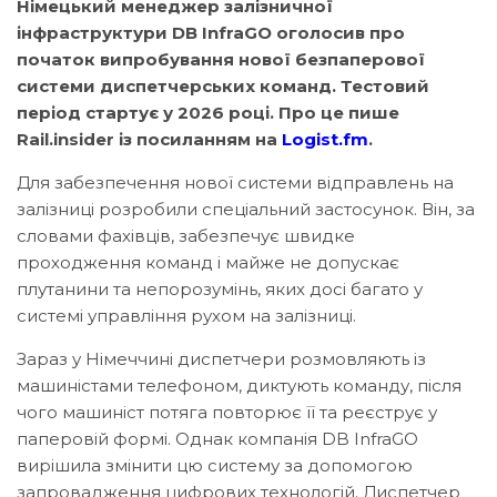
Німецький менеджер залізничної
інфраструктури DB InfraGO оголосив про
початок випробування нової безпаперової
системи диспетчерських команд. Тестовий
період стартує у 2026 році. Про це пише
Rail.insider із посиланням на
Logist.fm
.
Для забезпечення нової системи відправлень на
залізниці розробили спеціальний застосунок. Він, за
словами фахівців, забезпечує швидке
проходження команд і майже не допускає
плутанини та непорозумінь, яких досі багато у
системі управління рухом на залізниці.
Зараз у Німеччині диспетчери розмовляють із
машиністами телефоном, диктують команду, після
чого машиніст потяга повторює її та реєструє у
паперовій формі. Однак компанія DB InfraGO
вирішила змінити цю систему за допомогою
запровадження цифрових технологій. Диспетчер