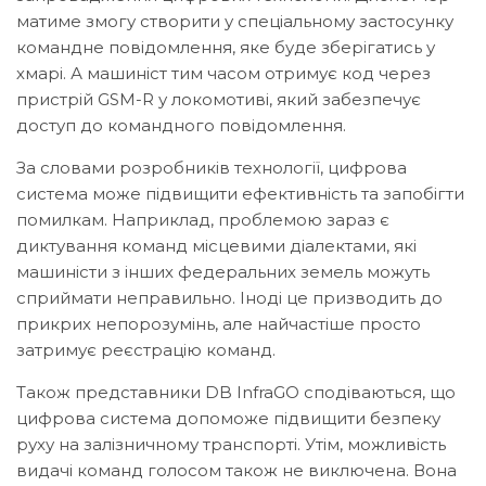
матиме змогу створити у спеціальному застосунку
командне повідомлення, яке буде зберігатись у
хмарі. А машиніст тим часом отримує код через
пристрій GSM-R у локомотиві, який забезпечує
доступ до командного повідомлення.
За словами розробників технології, цифрова
система може підвищити ефективність та запобігти
помилкам. Наприклад, проблемою зараз є
диктування команд місцевими діалектами, які
машиністи з інших федеральних земель можуть
сприймати неправильно. Іноді це призводить до
прикрих непорозумінь, але найчастіше просто
затримує реєстрацію команд.
Також представники DB InfraGO сподіваються, що
цифрова система допоможе підвищити безпеку
руху на залізничному транспорті. Утім, можливість
видачі команд голосом також не виключена. Вона