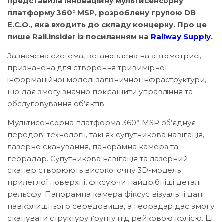
представила інноваційну мультисенсорну
платформу 360° MSP, розроблену групою DB
E.C.O., яка входить до складу концерну. Про це
пише Rail.insider із посиланням на
Railway Supply
.
Зазначена система, встановлена на автомотрисі,
призначена для створення тривимірної
інформаційної моделі залізничної інфраструктури,
що дає змогу значно покращити управління та
обслуговування об’єктів.
Мультисенсорна платформа 360° MSP об’єднує
передові технології, такі як супутникова навігація,
лазерне сканування, панорамна камера та
георадар. Супутникова навігація та лазерний
сканер створюють високоточну 3D-модель
прилеглої поверхні, фіксуючи найдрібніші деталі
рельєфу. Панорамна камера фіксує візуальні дані
навколишнього середовища, а георадар дає змогу
сканувати структуру ґрунту під рейковою колією. Ці