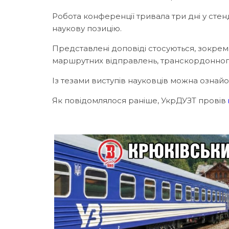
Робота конференції тривала три дні у сте
наукову позицію.
Представлені доповіді стосуються, зокре
маршрутних відправлень, транскордонного 
Із тезами виступів науковців можна озна
Як повідомлялося раніше, УкрДУЗТ провів