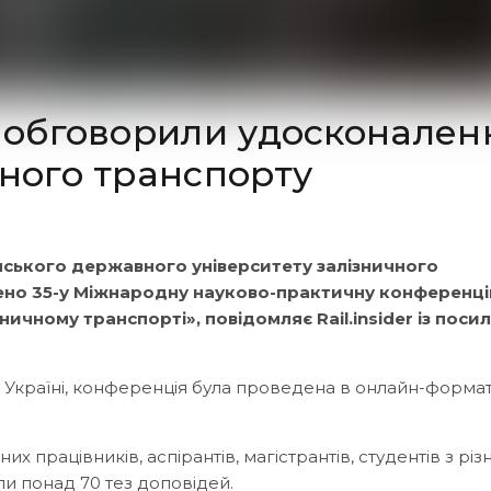
і обговорили удосконален
чного транспорту
ського державного університету залізничного
дено 35-у Міжнародну науково-практичну конференц
ичному транспорті», повідомляє Rail.insider із поси
 Україні, конференція була проведена в онлайн-формат
их працівників, аспірантів, магістрантів, студентів з різ
ли понад 70 тез доповідей.