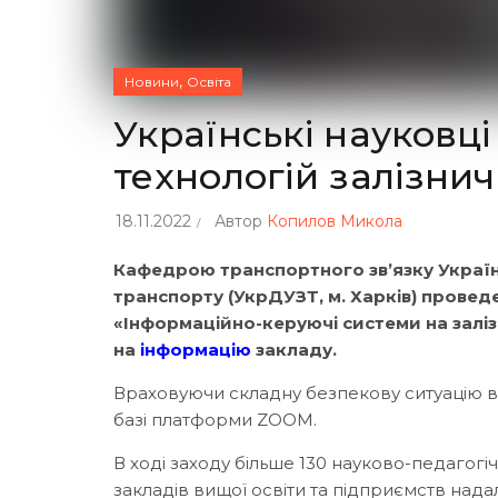
,
Новини
Освіта
Українські науковц
технологій залізни
18.11.2022
Автор
Копилов Микола
Кафедрою транспортного зв’язку Україн
транспорту (УкрДУЗТ, м. Харків) прове
«Інформаційно-керуючі системи на залізн
на
інформацію
закладу.
Враховуючи складну безпекову ситуацію в
базі платформи ZOOM.
В ході заходу більше 130 науково-педагогічн
закладів вищої освіти та підприємств нада