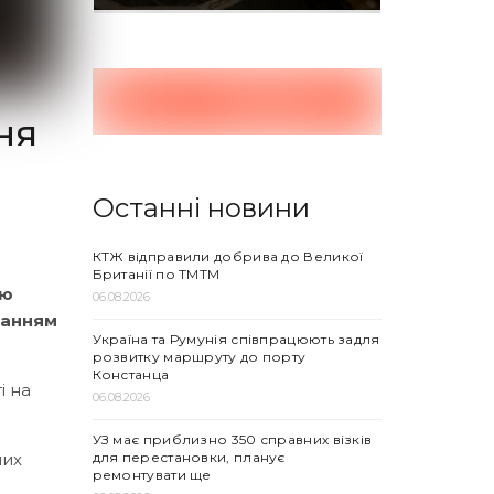
ня
Останні новини
КТЖ відправили добрива до Великої
Британії по ТМТМ
ію
06.08.2026
ланням
Україна та Румунія співпрацюють задля
розвитку маршруту до порту
Констанца
і на
06.08.2026
УЗ має приблизно 350 справних візків
для перестановки, планує
них
ремонтувати ще