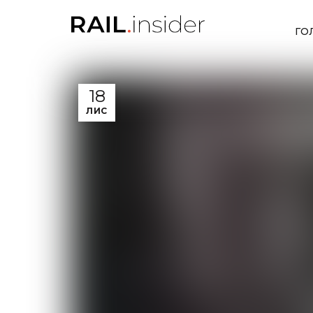
ГО
18
ЛИС