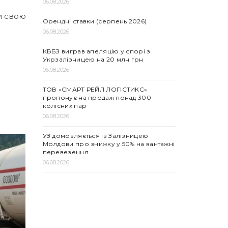
06.08.2026
ти свою
Орендні ставки (серпень 2026)
06.08.2026
КВБЗ виграв апеляцію у спорі з
Укрзалізницею на 20 млн грн
06.08.2026
ТОВ «СМАРТ РЕЙЛ ЛОГІСТИКС»
пропонує на продаж понад 300
колісних пар
06.08.2026
УЗ домовляється із Залізницею
Молдови про знижку у 50% на вантажні
перевезення
06.08.2026