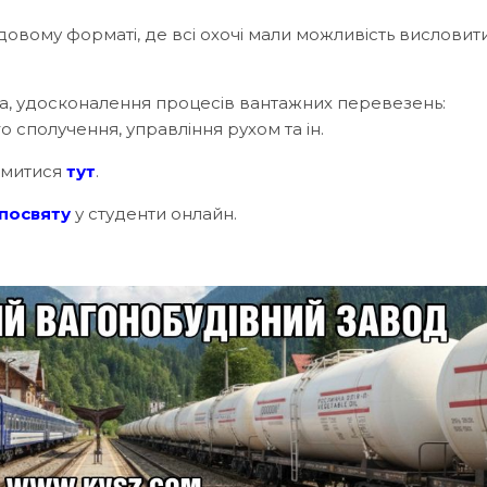
ндовому форматі, де всі охочі мали можливість вислови
ма, удосконалення процесів вантажних перевезень:
сполучення, управління рухом та ін.
йомитися
тут
.
посвяту
у студенти онлайн.