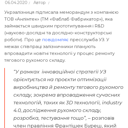
06.04.2020
Автор
Укрзалізниця підписала меморандум з компанією
ТОВ «Анлімтек» (ТМ «Фаблаб Фабрикатор»), яка
займається швидким прототипування і R&D
(науково-дослідні та дослідно-конструкторські
роботи). Про це
повідомляє
пресслужба УЗ. У
межах співпраці залізничники планують
впровадити новітні технології у процес ремонту
тягового рухомого складу.
“У рамках інноваційної стратегії УЗ
орієнтується на проєкти оптимізації
виробництва й ремонту тягового рухомого
складу, зокрема впровадження сучасних
технологій, таких як 3D технології, industry
4.0, дослідження рухомого складу,
розробка, тестування тощо”,
– розповів
член правління Франтішек Буреш, який