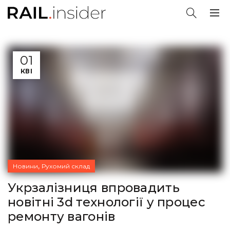
01
КВІ
,
Новини
Рухомий склад
Укрзалізниця впровадить
новітні 3d технології у процес
ремонту вагонів