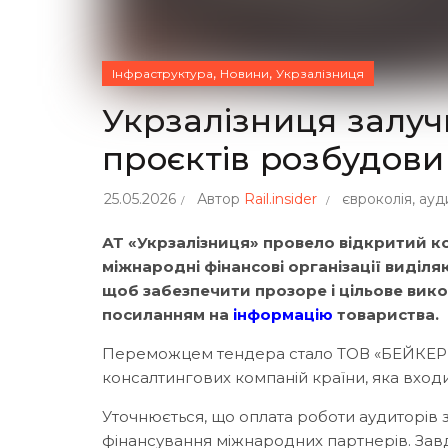
,
,
Інфраструктура
Новини
Укрзалізниця
Укрзалізниця залу
проєктів розбудови
25.05.2026
Автор
Rail.insider
євроколія
,
ауд
АТ «Укрзалізниця» провело відкритий кон
міжнародні фінансові організації виділяю
щоб забезпечити прозоре і цільове вико
посиланням на
інформацію
товариства.
Переможцем тендера стало ТОВ «БЕЙКЕР ТІ
консалтингових компаній країни, яка входит
Уточнюється, що оплата роботи аудиторів 
фінансування міжнародних партнерів. Завд