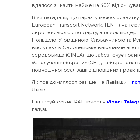
вдалося знизити майже на 40% від очікуван
В УЗ нагадали, що наразі у межах розвитку
European Transport Network, TEN-T) на тери
європейського стандарту, а також модерніз
Польщею, Угорщиною, Словаччиною та Рум
виступають: Європейське виконавче агентс
середовища (CINEA), що забезпечує грант
«Сполучення Європи» (CEF), та Європейськи
повноцінної реалізації відповідних проєктів
Як повідомлялося раніше, на Львівщині
го
Львів.
Підписуйтесь на RAIL.insider у
Viber
і
Teleg
галузі.