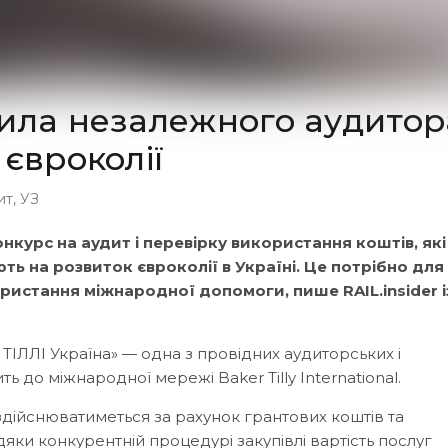
чила незалежного аудитор
 євроколії
ит
,
УЗ
курс на аудит і перевірку використання коштів, які
ть на розвиток євроколії в Україні. Це потрібно для 
ристання міжнародної допомоги, пише RAIL.insider і
ЛЛІ Україна» — одна з провідних аудиторських і
ь до міжнародної мережі Baker Tilly International.
здійснюватиметься за рахунок грантових коштів та
яки конкурентній процедурі закупівлі вартість послуг