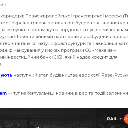
ої.
 коридорів Транс’європейської транспортної мережі (Tr
торії України триває активна розбудова залізничної колі
ація пунктів пропуску на кордонах із сусідніми країнам
унією. Інвестиційними партнерами розбудови єврокол
тво з питань клімату, інфраструктури та навколишньог
ове фінансування у межах програми ЄС «Механізм
й інвестиційний банк (ЄІБ), який надає кредит для
.
тують
наступний етап будівництва євроколії Рава-Русь
ram
— тут найактуальніші новини, відео та події залізничн