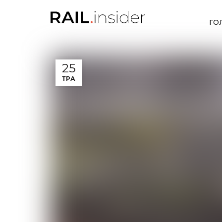
ГО
25
ТРА