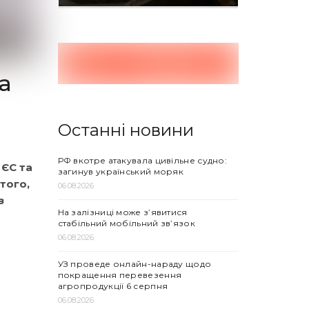
а
Останні новини
РФ вкотре атакувала цивільне судно:
 ЄС та
загинув український моряк
того,
06.08.2026
з
На залізниці може з’явитися
стабільний мобільний зв’язок
06.08.2026
УЗ проведе онлайн-нараду щодо
покращення перевезення
агропродукції 6 серпня
06.08.2026