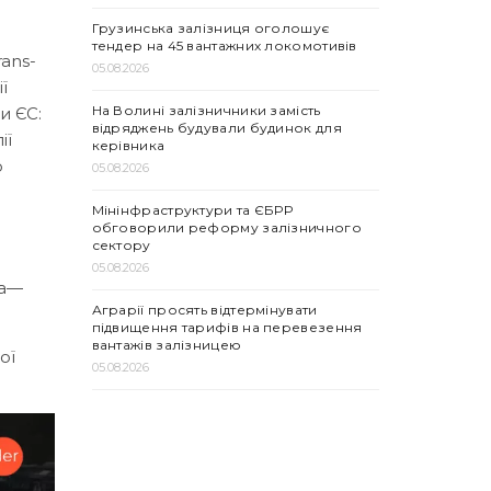
Грузинська залізниця оголошує
тендер на 45 вантажних локомотивів
ans-
05.08.2026
ї
На Волині залізничники замість
и ЄС:
відряджень будували будинок для
ії
керівника
о
05.08.2026
Мінінфраструктури та ЄБРР
обговорили реформу залізничного
сектору
05.08.2026
ка—
Аграрії просять відтермінувати
підвищення тарифів на перевезення
вантажів залізницею
ої
05.08.2026