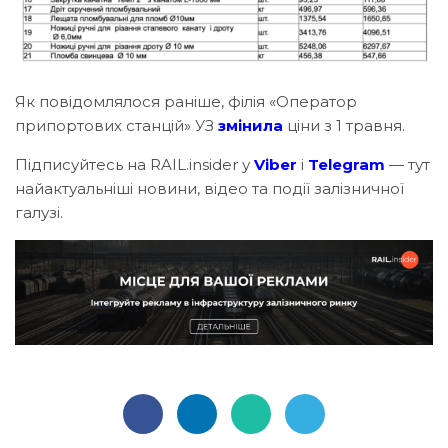
Як повідомлялося раніше, філія «Оператор
припортових станцій» УЗ
змінила
ціни з 1 травня.
Підписуйтесь на RAIL.insider у
Viber
і
Telegram
— тут
найактуальніші новини, відео та події залізничної
галузі.