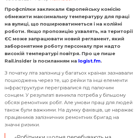
Профспілки закликали Європейську комісію
обмежити максимальну температуру для праці
на вулиці, що поширюватиметься і на колійні
роботи. Якщо пропозицію ухвалять, на території
ЄС може запрацювати новий регламент, який
заборонятиме роботу персоналу при надто
високій температурі повітря. Про це пише
Rail.insider із посиланням на
logist.fm
.
З початку літа залізниці у багатьох країнах зазнавали
пошкоджень через те, що рейки та інші елементи
інфраструктури перегрівалися під палючим
сонцем. У результаті виникла потреба у більшому
обсязі ремонтних робіт. Але умови праці для людей
також були важкими. На думку фахівців, це наражає
працівників залізничних ремонтних бригад на
значні ризики.
«Робітники щодня перебувають на