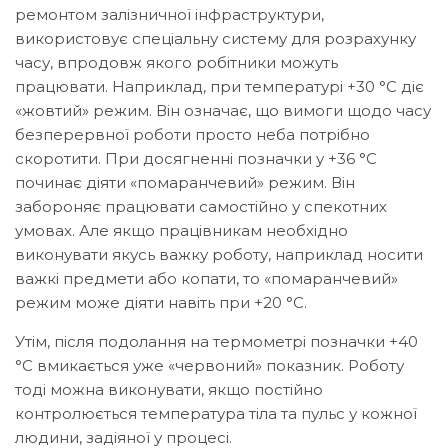
ремонтом залізничної інфраструктури,
використовує спеціальну систему для розрахунку
часу, впродовж якого робітники можуть
працювати. Наприклад, при температурі +30 °С діє
«жовтий» режим. Він означає, що вимоги щодо часу
безперервної роботи просто неба потрібно
скоротити. При досягненні позначки у +36 °С
починає діяти «помаранчевий» режим. Він
забороняє працювати самостійно у спекотних
умовах. Але якщо працівникам необхідно
виконувати якусь важку роботу, наприклад носити
важкі предмети або копати, то «помаранчевий»
режим може діяти навіть при +20 °С.
Утім, після подолання на термометрі позначки +40
°С вмикається уже «червоний» показник. Роботу
тоді можна виконувати, якщо постійно
контролюється температура тіла та пульс у кожної
людини, задіяної у процесі.