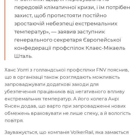
передовій кліматичної кризи, і їм потрібен
захист, щоб протистояти постійно
зростаючій небезпеці екстремальних
температур», — заявив заступник
генерального секретаря Європейської
конфедерації профспілок Клаес-Мікаель
Шталь.
Ханс Уолті з голландської профспілки FNV пояснив,
що в організації також розглядають можливість
запроваджувати додаткові заходи для
убезпечення працівників від негативного впливу
екстремальних температур. А його колега Анрі
Янсен додав, що варто при запровадженні нових
обмежень враховувати не лише спеку, а й вологість
повітря.
Зауважується, що компанія VolkerRail, яка замається